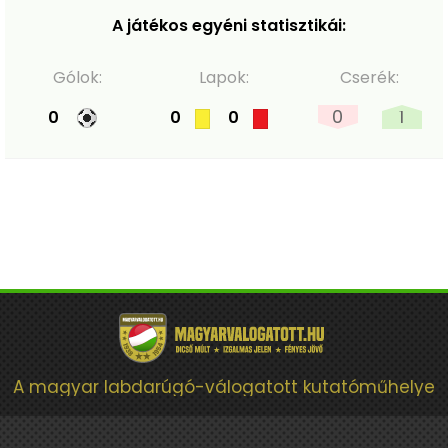
A játékos egyéni statisztikái:
Gólok:
Lapok:
Cserék:
0
1
0
0
0
A magyar labdarúgó-válogatott kutatóműhelye