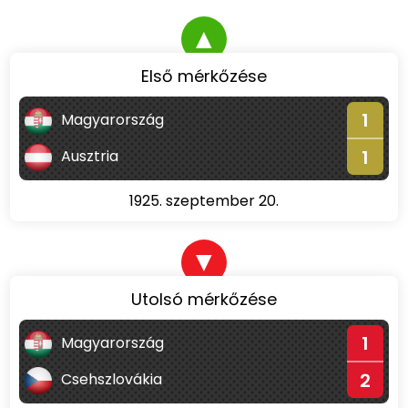
▲
Első mérkőzése
1
Magyarország
1
Ausztria
1925. szeptember 20.
▼
Utolsó mérkőzése
1
Magyarország
2
Csehszlovákia