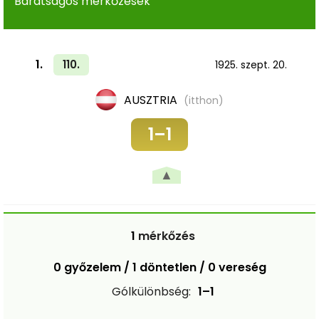
Barátságos mérkőzések
1.
110.
1925. szept. 20.
AUSZTRIA
(itthon)
1–1
▲
1
mérkőzés
0 győzelem / 1 döntetlen / 0 vereség
Gólkülönbség:
1–1