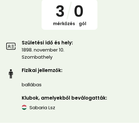
3
/
0
mérkőzés
/
gól
Születési idő és hely:
1898. november 10.
Szombathely
Fizikai jellemzők:
ballábas
Klubok, amelyekből beválogatták:
Sabaria Lsz