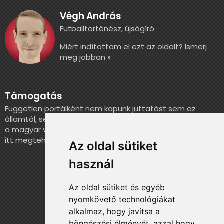
Végh András
Futballtörténész, újságíró
Miért indítottam el ezt az oldalt? Ismerj
meg jobban »
Támogatás
Független portálként nem kapunk juttatást sem az
államtól, sem más szervezettől. Ha szeretnél segíteni
a magyar válogatott történelmének feldolgozásában,
itt megteheted.
Az oldal sütiket
használ
Az oldal sütiket és egyéb
nyomkövető technológiákat
alkalmaz, hogy javítsa a
böngészési élményét, azzal hogy