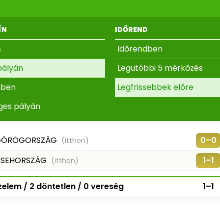
ÍN
IDŐREND
s
Időrendben
pályán
Legutóbbi 5 mérkőzés
nben
Legfrissebbek előre
ges pályán
GÖRÖGORSZÁG
0–0
(itthon)
SEHORSZÁG
1–1
(itthon)
elem / 2 döntetlen / 0 vereség
1–1