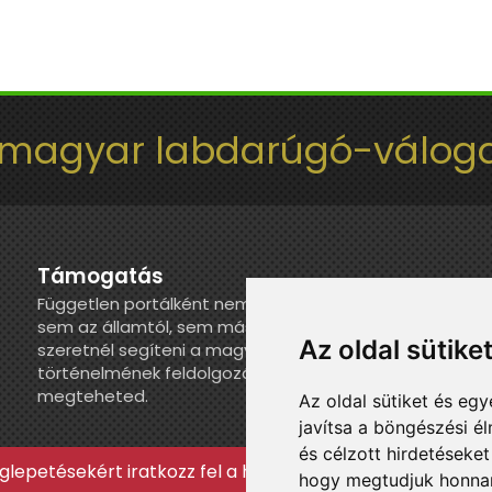
 magyar labdarúgó-váloga
Támogatás
Független portálként nem kapunk juttatást
sem az államtól, sem más szervezettől. Ha
Az oldal sütike
szeretnél segíteni a magyar válogatott
történelmének feldolgozásában, itt
megteheted.
Az oldal sütiket és e
javítsa a böngészési é
és célzott hirdetéseket
lepetésekért iratkozz fel a hírlevélre »
hogy megtudjuk honnan