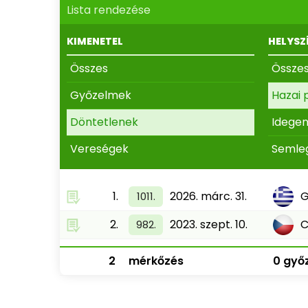
Lista rendezése
KIMENETEL
HELYSZ
Összes
Össze
Győzelmek
Hazai 
Döntetlenek
Idege
Vereségek
Semle
1.
2026. márc. 31.
1011.
2.
2023. szept. 10.
C
982.
2
mérkőzés
0 győz