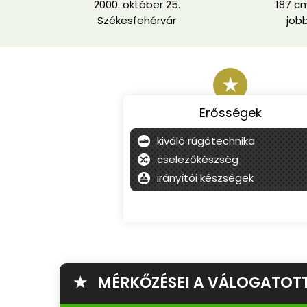
2000. október 25.
187 cm
Székesfehérvár
job
★
Erősségek
kiváló rúgótechnika
cselezőkészség
irányítói készségek
★ MÉRKŐZÉSEI A VÁLOGATOT