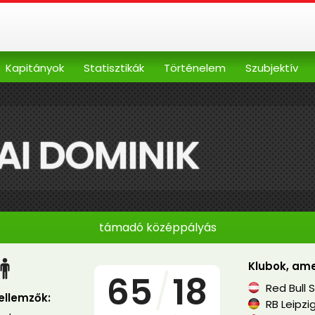
Kapitányok
Statisztikák
Történelem
Szubjektív
AI DOMINIK
támadó középpályás
Klubok, ame
65
/
18
Red Bull 
jellemzők:
RB Leipzi