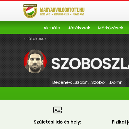
Aktuális
Játékosok
Mérkőzések
« Játékosok
SZOBOSZL
Becenév: „Szobi”, „Szobó”, „Domi”
Születési idő és hely:
Fizikai 