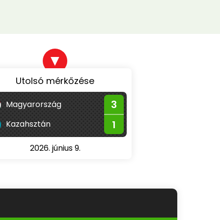
▼
Utolsó mérkőzése
3
Magyarország
1
Kazahsztán
2026. június 9.