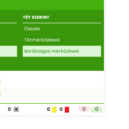
TÉT SZERINT
Összes
Tétmérkőzések
Barátságos mérkőzések
0
0
0
0
0