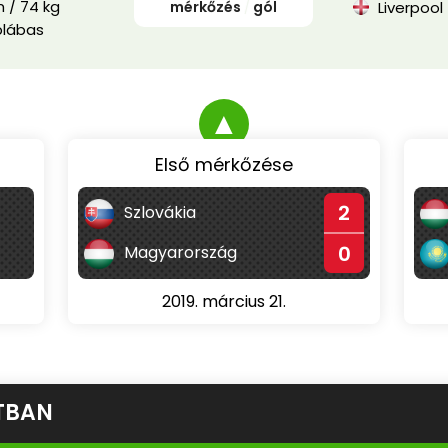
 / 74 kg
mérkőzés
/
gól
Liverpool
blábas
▲
Első mérkőzése
2
Szlovákia
0
Magyarország
2019. március 21.
TBAN