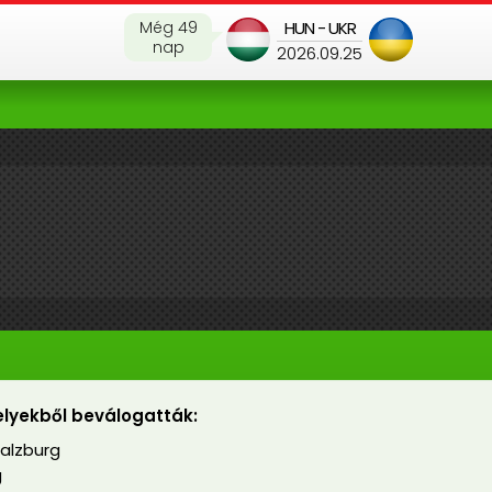
Még 49
HUN - UKR
nap
2026.09.25
lyekből beválogatták:
Salzburg
g