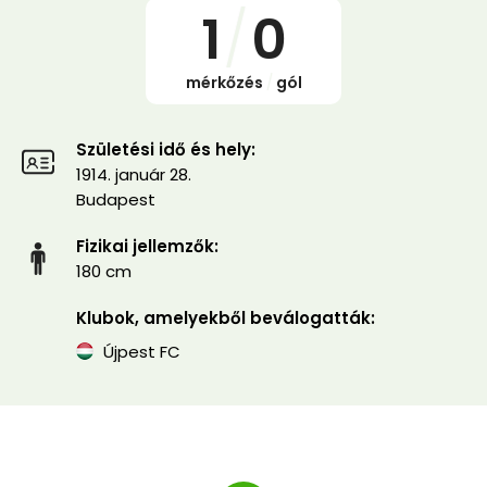
1
/
0
mérkőzés
/
gól
Születési idő és hely:
1914. január 28.
Budapest
Fizikai jellemzők:
180 cm
Klubok, amelyekből beválogatták:
Újpest FC