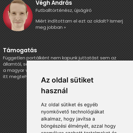
Végh András
Futballtörténész, újságíró
Miért indítottam el ezt az oldalt? Ismerj
meg jobban »
Támogatás
Független portálként nem kapunk juttatást sem az
államtól, sem más szervezettől. Ha szeretnél segíteni
a magyar válogatott történelmének feldolgozásában,
itt megteheted.
Az oldal sütiket
használ
Az oldal sütiket és egyéb
nyomkövető technológiákat
alkalmaz, hogy javítsa a
böngészési élményét, azzal hogy