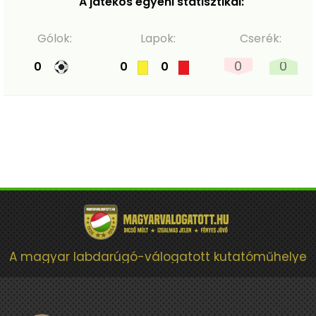
A játékos egyéni statisztikái:
Gólok:
Lapok:
Cserék:
0
0
0
0
0
A magyar labdarúgó-válogatott kutatóműhelye