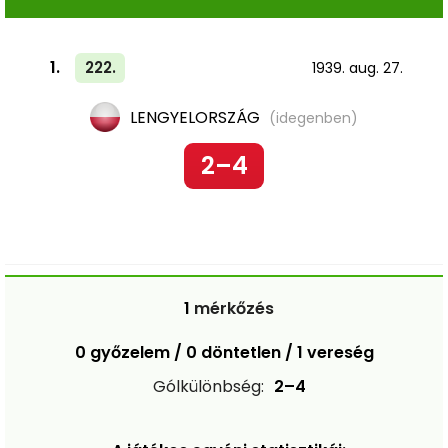
1.
222.
1939. aug. 27.
LENGYELORSZÁG
(idegenben)
2–4
1
mérkőzés
0 győzelem / 0 döntetlen / 1 vereség
Gólkülönbség:
2–4