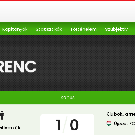
Kapitányok
Statisztikák
Történelem
Szubjektív
ERENC
kapus
Klubok, ame
1
/
0
Újpest F
jellemzők: