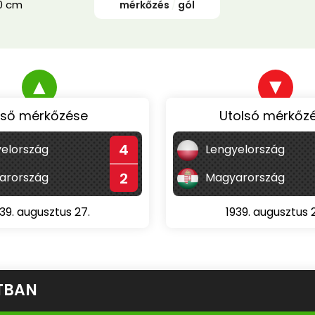
0 cm
mérkőzés
/
gól
▲
▼
lső mérkőzése
Utolsó mérkőz
4
elország
Lengyelország
2
arország
Magyarország
39. augusztus 27.
1939. augusztus 
TBAN