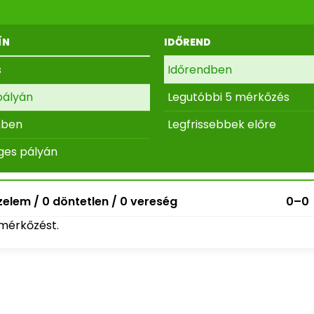
ÍN
IDŐREND
s
Időrendben
pályán
Legutóbbi 5 mérkőzés
nben
Legfrissebbek előre
ges pályán
elem / 0 döntetlen / 0 vereség
0–0
mérkőzést.