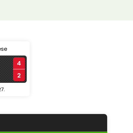
ése
4
2
27.