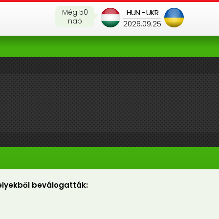
Még 50
HUN - UKR
nap
2026.09.25
lyekből beválogatták:
C