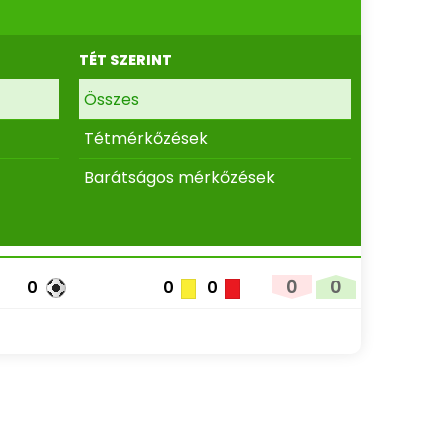
TÉT SZERINT
Összes
Tétmérkőzések
Barátságos mérkőzések
0
0
0
0
0