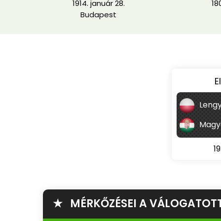
1914. január 28.
18
Budapest
E
Lengy
Magy
19
★ MÉRKŐZÉSEI A VÁLOGATOT