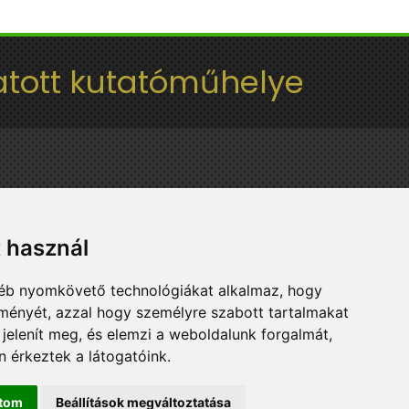
tott kutatóműhelye
t használ
gyéb nyomkövető technológiákat alkalmaz, hogy
lményét, azzal hogy személyre szabott tartalmakat
 jelenít meg, és elemzi a weboldalunk forgalmát,
 érkeztek a látogatóink.
ítom
Beállítások megváltoztatása