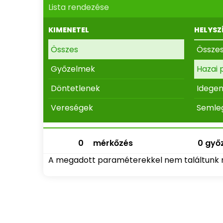
Lista rendezése
KIMENETEL
HELYSZ
Összes
Össze
Győzelmek
Hazai 
Döntetlenek
Idege
Vereségek
Semle
0
mérkőzés
0 győz
A megadott paraméterekkel nem találtunk 