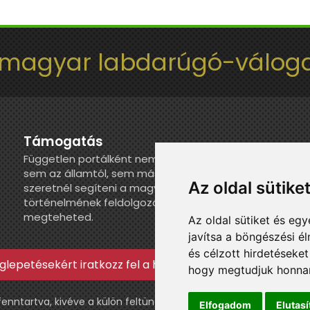
 magyar labdarúgó-váloga
Támogatás
Független portálként nem kapunk juttatást
sem az államtól, sem más szervezettől. Ha
Az oldal sütike
szeretnél segíteni a magyar válogatott
történelmének feldolgozásában, itt
megteheted.
Az oldal sütiket és e
javítsa a böngészési é
és célzott hirdetéseket
lepetésekért iratkozz fel a hírlevélre »
hogy megtudjuk honnan
ntartva, kivéve a külön feltüntetett esetekben.
Elfogadom
Elutas