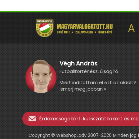
A
Végh András
Futballtörténész, újságíró
Miért indítottam el ezt az oldalt?
Ismerj meg jobban »
Érdekességekért, kulisszatitkokért és meg
Copyright © WebshopLady 2007-2026 Minden jog fen