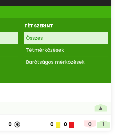
TÉT SZERINT
Összes
Tétmérkőzések
Barátságos mérkőzések
▲
0
1
0
0
0