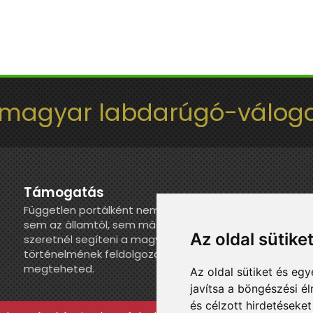
 magyar labdarúgó-váloga
Támogatás
Független portálként nem kapunk juttatást
sem az államtól, sem más szervezettől. Ha
Az oldal sütike
szeretnél segíteni a magyar válogatott
történelmének feldolgozásában, itt
megteheted.
Az oldal sütiket és e
javítsa a böngészési é
és célzott hirdetéseket