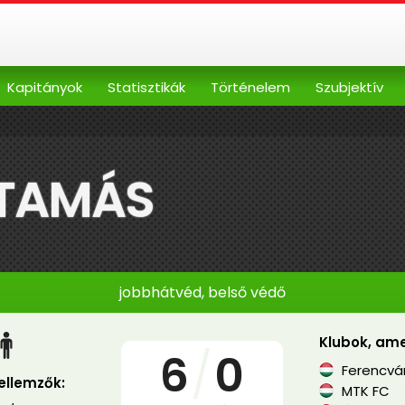
Kapitányok
Statisztikák
Történelem
Szubjektív
 TAMÁS
jobbhátvéd, belső védő
Klubok, ame
6
/
0
Ferencvár
jellemzők:
MTK FC