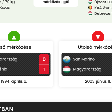
 / 79 kg
mérkőzés
/
gól
Újpest F
lábas
KAA Gen
Debrecen
▲
▼
lső mérkőzése
Utolsó mérkőz
0
arország
San Marino
1
énia
Magyarország
1994. április 6.
2003. június 11.
TBAN