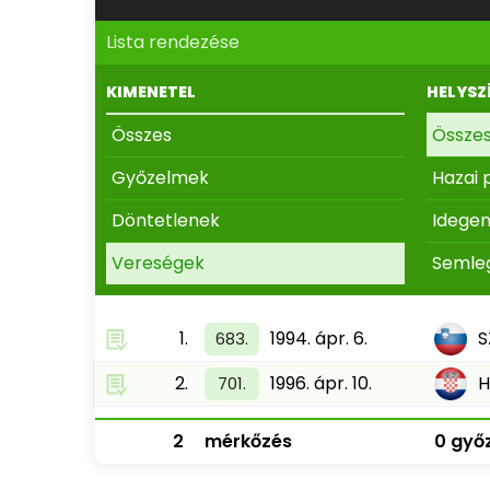
Lista rendezése
KIMENETEL
HELYSZ
Összes
Össze
Győzelmek
Hazai 
Döntetlenek
Idege
Vereségek
Semle
1.
1994. ápr. 6.
S
683.
2.
1996. ápr. 10.
701.
2
mérkőzés
0 győz