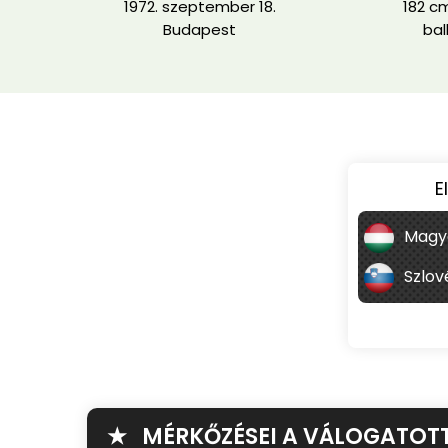
1972. szeptember 18.
182 cm
Budapest
bal
E
Magy
Szlov
★ MÉRKŐZÉSEI A VÁLOGATOT