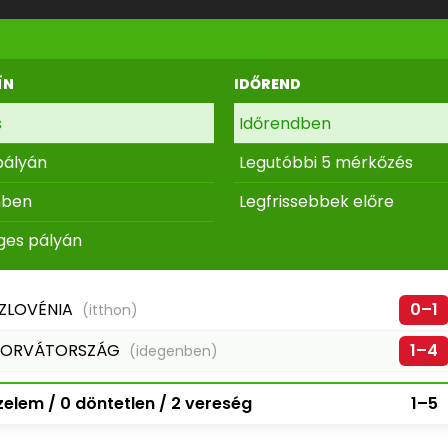
ÍN
IDŐREND
s
Időrendben
pályán
Legutóbbi 5 mérkőzés
nben
Legfrissebbek előre
ges pályán
ZLOVÉNIA
0–1
(itthon)
HORVÁTORSZÁG
1–4
(idegenben)
elem / 0 döntetlen / 2 vereség
1–5