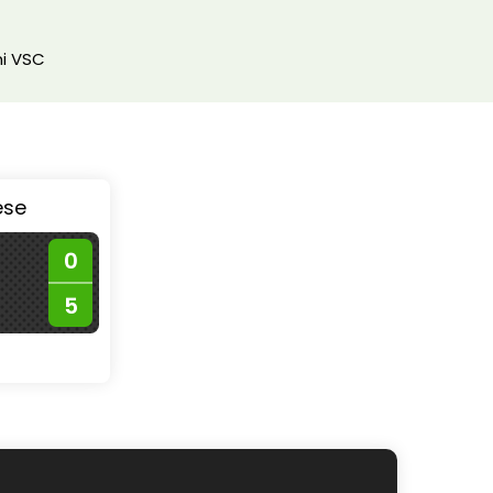
C
t
i VSC
ése
0
5