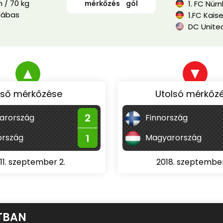
 / 70 kg
mérkőzés
/
gól
1. FC Nür
lábas
1.FC Kais
DC Unite
▲
▼
lső mérkőzése
Utolsó mérkőz
2
arország
Finnország
1
rszág
Magyarország
11. szeptember 2.
2018. szeptember
TBAN