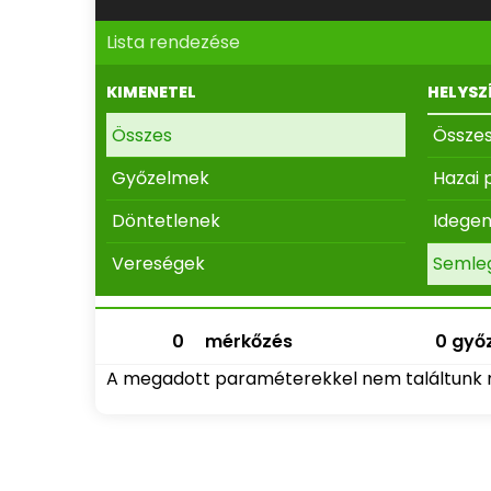
Lista rendezése
KIMENETEL
HELYSZ
Összes
Össze
Győzelmek
Hazai 
Döntetlenek
Idege
Vereségek
Semle
0
mérkőzés
0 győz
A megadott paraméterekkel nem találtunk 