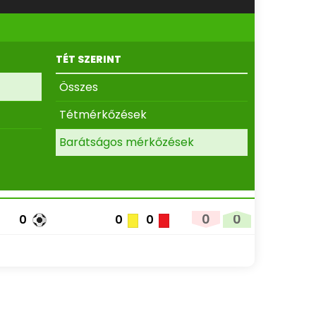
TÉT SZERINT
Összes
Tétmérkőzések
Barátságos mérkőzések
0
0
0
0
0