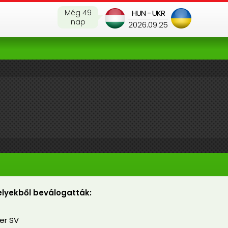
Még 49
HUN - UKR
nap
2026.09.25
lyekből beválogatták:
r SV