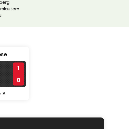
nberg
erslautern
d
ése
1
0
 8.