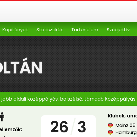
Kapitányok
Statisztikák
Történelem
Szubjektív
OLTÁN
jobb oldali középpályás, balszélső, támadó középpályás
Klubok, ame
26
/
3
Mainz 05
jellemzők:
Hamburge