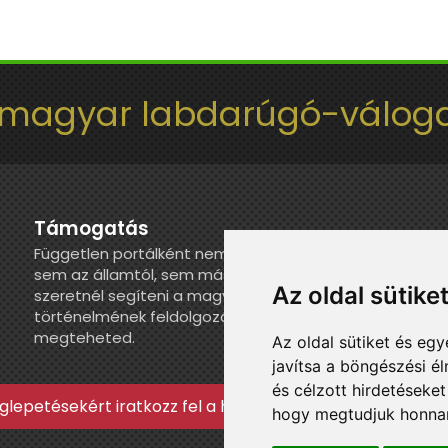
 magyar labdarúgó-váloga
Támogatás
Független portálként nem kapunk juttatást
sem az államtól, sem más szervezettől. Ha
Az oldal sütike
szeretnél segíteni a magyar válogatott
történelmének feldolgozásában, itt
megteheted.
Az oldal sütiket és e
javítsa a böngészési é
és célzott hirdetéseket
lepetésekért iratkozz fel a hírlevélre »
hogy megtudjuk honnan