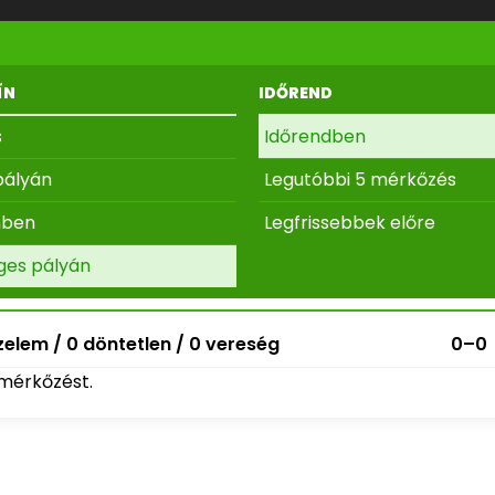
ÍN
IDŐREND
s
Időrendben
pályán
Legutóbbi 5 mérkőzés
nben
Legfrissebbek előre
ges pályán
elem / 0 döntetlen / 0 vereség
0–0
mérkőzést.