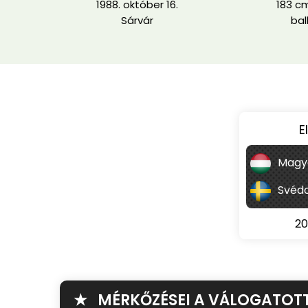
1988. október 16.
183 cm
Sárvár
bal
E
Magy
Svédo
20
★ MÉRKŐZÉSEI A VÁLOGATOT