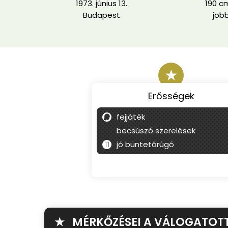
1973. június 13.
190 cm
Budapest
job
★
Erősségek
fejjáték
becsúszó szerelések
jó büntetőrúgó
★ MÉRKŐZÉSEI A VÁLOGATOT