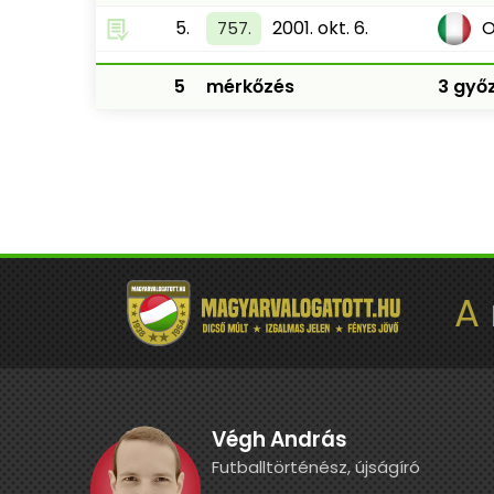
5.
2001. okt. 6.
O
757.
5
mérkőzés
3 győz
A
Végh András
Futballtörténész, újságíró