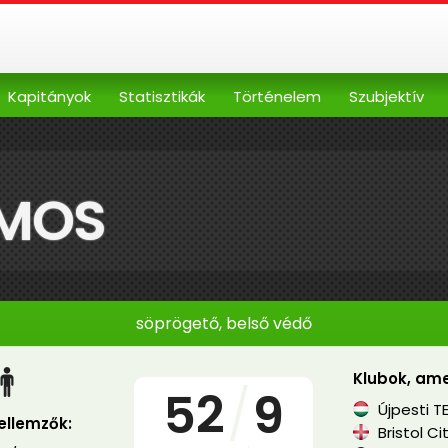
Kapitányok
Statisztikák
Történelem
Szubjektív
LMOS
söprögető, belső védő
Klubok, ame
52
/
9
Újpesti T
jellemzők:
Bristol Ci