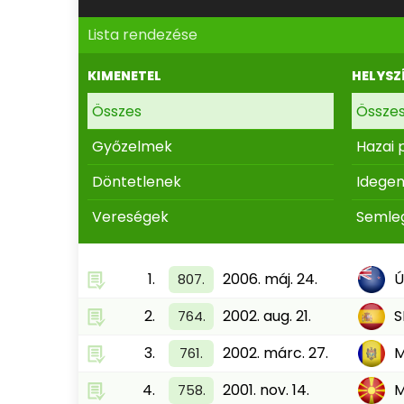
Lista rendezése
KIMENETEL
HELYSZ
Összes
Össze
Győzelmek
Hazai 
Döntetlenek
Idege
Vereségek
Semle
1.
2006. máj. 24.
Ú
807.
2.
2002. aug. 21.
S
764.
3.
2002. márc. 27.
761.
4.
2001. nov. 14.
758.