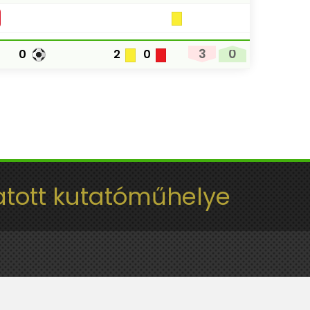
3
0
0
2
0
tott kutatóműhelye