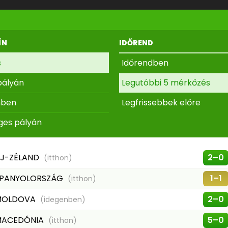
ÍN
IDŐREND
s
Időrendben
pályán
Legutóbbi 5 mérkőzés
nben
Legfrissebbek előre
ges pályán
J-ZÉLAND
2–0
(itthon)
PANYOLORSZÁG
1–1
(itthon)
MOLDOVA
2–0
(idegenben)
MACEDÓNIA
5–0
(itthon)