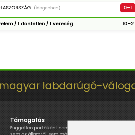
LASZORSZÁG
0–1
(idegenben)
elem / 1 döntetlen / 1 vereség
10–2
 magyar labdarúgó-váloga
Támogatás
Független portálként nem kapunk juttatást
sem az államtól, sem más szervezettől. Ha