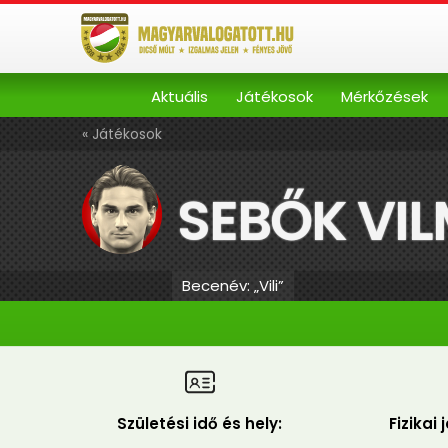
Aktuális
Játékosok
Mérkőzések
« Játékosok
SEBŐK VI
Becenév: „Vili”
Születési idő és hely:
Fizikai 