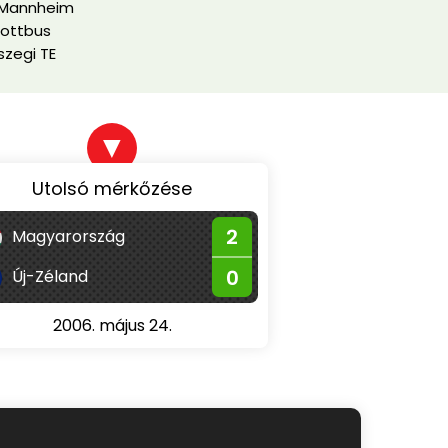
Mannheim
Cottbus
zegi TE
▼
Utolsó mérkőzése
2
Magyarország
0
Új-Zéland
2006. május 24.