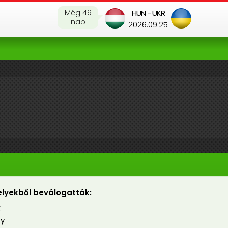
Még 49
HUN - UKR
nap
2026.09.25
lyekből beválogatták:
E
ty