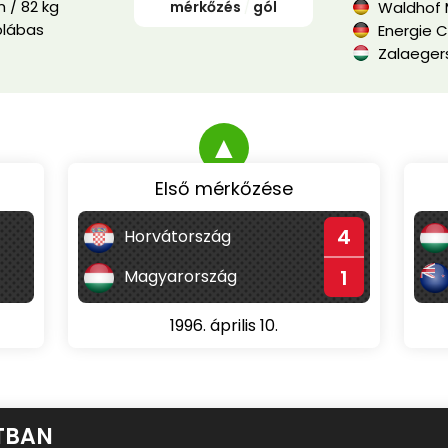
 / 82 kg
mérkőzés
/
gól
Waldhof 
blábas
Energie 
Zalaegers
▲
Első mérkőzése
4
Horvátország
1
Magyarország
1996. április 10.
TBAN