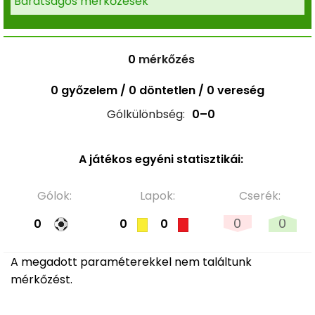
Barátságos mérkőzések
0
mérkőzés
0 győzelem / 0 döntetlen / 0 vereség
Gólkülönbség:
0–0
A játékos egyéni statisztikái:
Gólok:
Lapok:
Cserék:
0
0
0
0
0
A megadott paraméterekkel nem találtunk
mérkőzést.