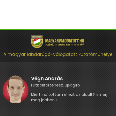
A magyar labdarúgó-válogatott kutatóműhelye
Végh András
Futballtörténész, újságíró
Miért indítottam el ezt az oldalt? Ismerj
meg jobban »