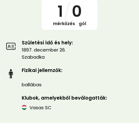
1
/
0
mérkőzés
/
gól
Születési idő és hely:
1897. december 26.
Szabadka
Fizikai jellemzők:
ballábas
Klubok, amelyekből beválogatták:
Vasas SC