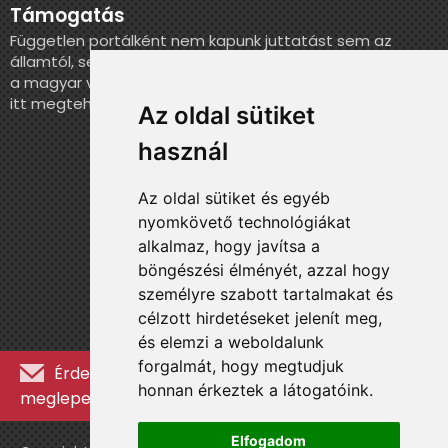
Támogatás
Független portálként nem kapunk juttatást sem az
államtól, sem más szervezettől. Ha szeretnél segíteni
a magyar válogatott történelmének feldolgozásában,
itt megteheted.
Az oldal sütiket
használ
Az oldal sütiket és egyéb
nyomkövető technológiákat
alkalmaz, hogy javítsa a
böngészési élményét, azzal hogy
személyre szabott tartalmakat és
célzott hirdetéseket jelenít meg,
és elemzi a weboldalunk
forgalmát, hogy megtudjuk
Érdekességekért, kulisszatitkokért és
honnan érkeztek a látogatóink.
meglepetésekért iratkozz fel a hírlevélre »
Elfogadom