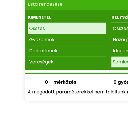
Lista rendezése
KIMENETEL
HELYSZ
Összes
Össze
Győzelmek
Hazai 
Döntetlenek
Idege
Vereségek
Semle
0
mérkőzés
0 győz
A megadott paraméterekkel nem találtunk 