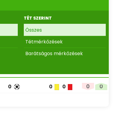
TÉT SZERINT
Összes
Tétmérkőzések
Barátságos mérkőzések
0
0
0
0
0