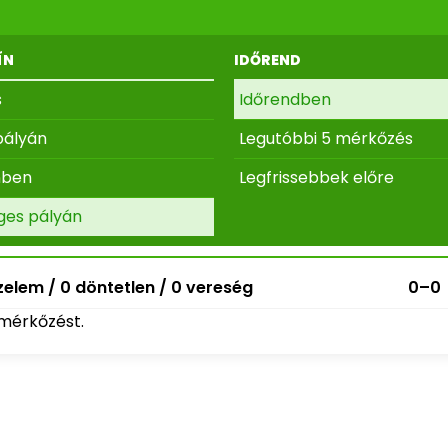
ÍN
IDŐREND
s
Időrendben
pályán
Legutóbbi 5 mérkőzés
nben
Legfrissebbek előre
ges pályán
elem / 0 döntetlen / 0 vereség
0–0
mérkőzést.