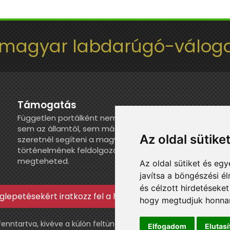
 magyar labdarúgó-váloga
Támogatás
Független portálként nem kapunk juttatást
sem az államtól, sem más szervezettől. Ha
Az oldal sütike
szeretnél segíteni a magyar válogatott
történelmének feldolgozásában, itt
megteheted.
Az oldal sütiket és e
javítsa a böngészési é
és célzott hirdetéseket
lepetésekért iratkozz fel a hírlevélre »
hogy megtudjuk honnan
ntartva, kivéve a külön feltüntetett esetekben.
Elfogadom
Elutas