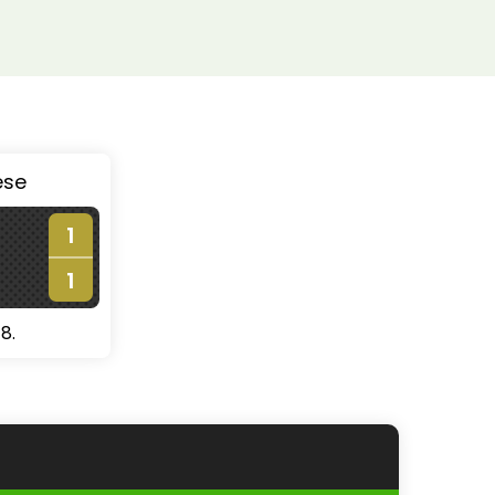
ése
1
1
8.