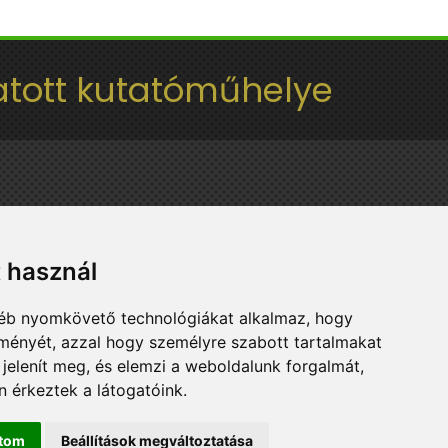
tott kutatóműhelye
t használ
gyéb nyomkövető technológiákat alkalmaz, hogy
lményét, azzal hogy személyre szabott tartalmakat
 jelenít meg, és elemzi a weboldalunk forgalmát,
 érkeztek a látogatóink.
ítom
Beállítások megváltoztatása