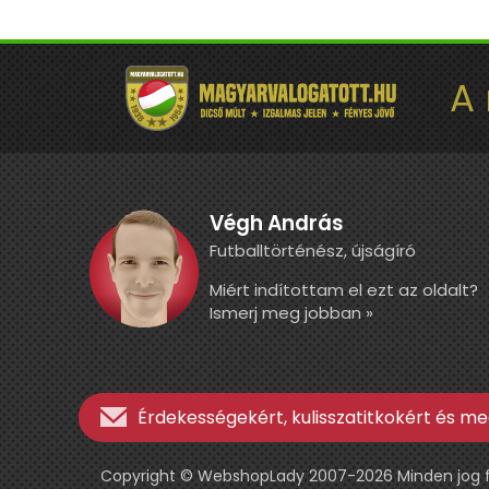
A
Végh András
Futballtörténész, újságíró
Miért indítottam el ezt az oldalt?
Ismerj meg jobban »
Érdekességekért, kulisszatitkokért és meg
Copyright © WebshopLady 2007-2026 Minden jog fen