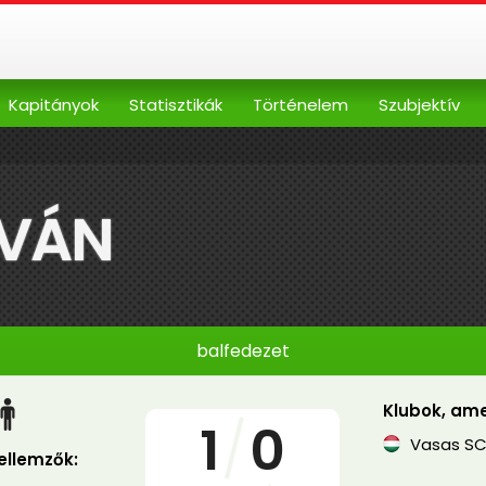
Kapitányok
Statisztikák
Történelem
Szubjektív
TVÁN
balfedezet
Klubok, ame
1
/
0
Vasas S
jellemzők: