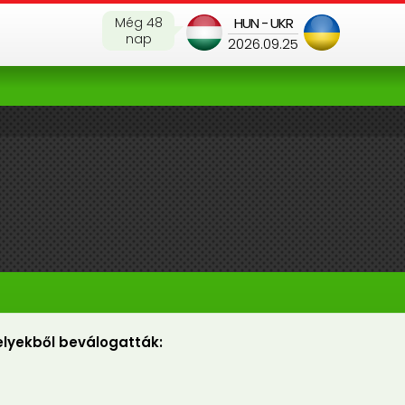
Még 48
HUN - UKR
nap
2026.09.25
lyekből beválogatták:
C