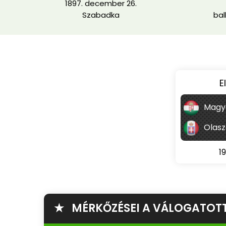
1897. december 26.
Szabadka
bal
E
Magy
Olasz
1
★ MÉRKŐZÉSEI A VÁLOGATOT