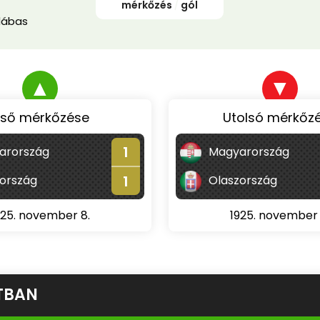
mérkőzés
/
gól
lábas
▲
▼
lső mérkőzése
Utolsó mérkőz
1
arország
Magyarország
1
ország
Olaszország
925. november 8.
1925. november 
TBAN