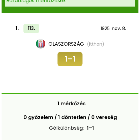
Barátságos mérkőzések
1.
113.
1925. nov. 8.
OLASZORSZÁG
(itthon)
1–1
1
mérkőzés
0 győzelem / 1 döntetlen / 0 vereség
Gólkülönbség:
1–1