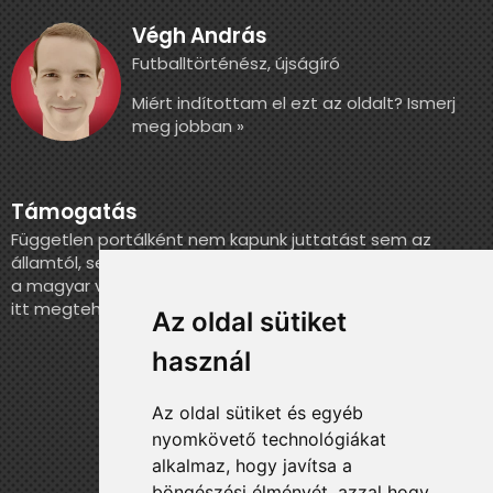
Végh András
Futballtörténész, újságíró
Miért indítottam el ezt az oldalt? Ismerj
meg jobban »
Támogatás
Független portálként nem kapunk juttatást sem az
államtól, sem más szervezettől. Ha szeretnél segíteni
a magyar válogatott történelmének feldolgozásában,
itt megteheted.
Az oldal sütiket
használ
Az oldal sütiket és egyéb
nyomkövető technológiákat
alkalmaz, hogy javítsa a
böngészési élményét, azzal hogy