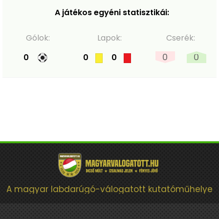
A játékos egyéni statisztikái:
Gólok:
Lapok:
Cserék:
0
0
0
0
0
A magyar labdarúgó-válogatott kutatóműhelye