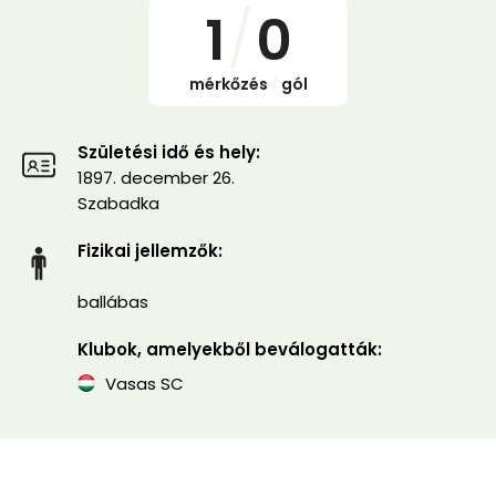
1
/
0
mérkőzés
/
gól
Születési idő és hely:
1897. december 26.
Szabadka
Fizikai jellemzők:
ballábas
Klubok, amelyekből beválogatták:
Vasas SC