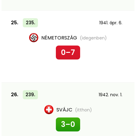
25.
235.
1941. ápr. 6.
NÉMETORSZÁG
(idegenben)
0–7
26.
239.
1942. nov. 1.
SVÁJC
(itthon)
3–0