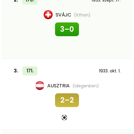
1933. szept. 17.
SVÁJC
(itthon)
3–0
3.
171.
1933. okt. 1.
AUSZTRIA
(idegenben)
2–2