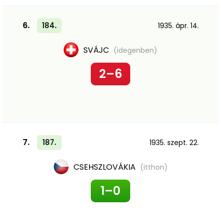
6.
184.
1935. ápr. 14.
SVÁJC
(idegenben)
2–6
7.
187.
1935. szept. 22.
CSEHSZLOVÁKIA
(itthon)
1–0