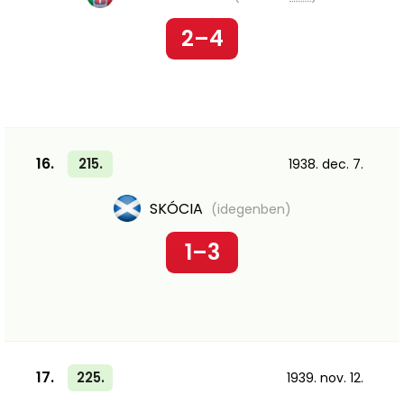
2–4
16.
215.
1938. dec. 7.
SKÓCIA
(idegenben)
1–3
17.
225.
1939. nov. 12.