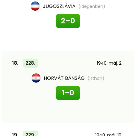
JUGOSZLÁVIA
(idegenben)
2–0
18.
228.
1940. máj. 2.
HORVÁT BÁNSÁG
(itthon)
1–0
19.
229.
1940. máj. 19.