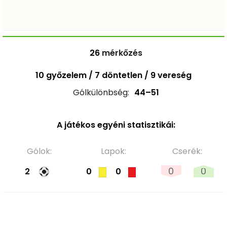
26
mérkőzés
10 győzelem / 7 döntetlen / 9 vereség
Gólkülönbség:
44–51
A játékos egyéni statisztikái:
Gólok:
Lapok:
Cserék:
0
0
2
0
0