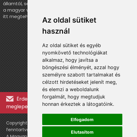
államtól, sem más szervezettől. Ha szeretnél segíteni
a magyar válogatott történelmének feldolgozásában,
itt megteheted.
Az oldal sütiket
használ
Az oldal sütiket és egyéb
nyomkövető technológiákat
alkalmaz, hogy javítsa a
böngészési élményét, azzal hogy
személyre szabott tartalmakat és
célzott hirdetéseket jelenít meg,
és elemzi a weboldalunk
forgalmát, hogy megtudjuk
Érdekességekért, kulisszatitkokért és
honnan érkeztek a látogatóink.
meglepetésekért iratkozz fel a hírlevélre »
Elfogadom
Copyright © WebshopLady 2007-2026 Minden jog
fenntartva, kivéve a külön feltüntetett esetekben.
Elutasítom
A Magyarvalogatott.hu egy nemhivatalos történeti oldal,