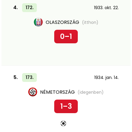
4.
172.
1933. okt. 22.
OLASZORSZÁG
(itthon)
0–1
5.
173.
1934. jan. 14.
NÉMETORSZÁG
(idegenben)
1–3