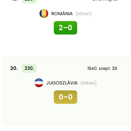
ROMÁNIA
(itthon)
2–0
20.
230.
1940. szept. 29.
JUGOSZLÁVIA
(itthon)
0–0