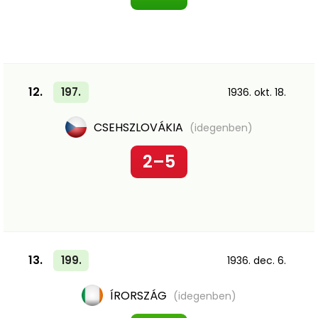
12.
197.
1936. okt. 18.
CSEHSZLOVÁKIA
(idegenben)
2–5
13.
199.
1936. dec. 6.
ÍRORSZÁG
(idegenben)