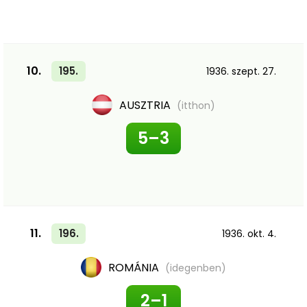
10.
195.
1936. szept. 27.
AUSZTRIA
(itthon)
5–3
11.
196.
1936. okt. 4.
ROMÁNIA
(idegenben)
2–1