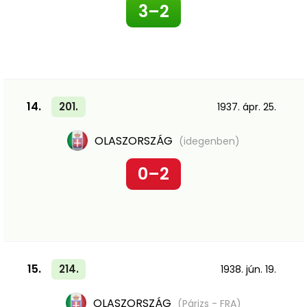
3–2
14.
201.
1937. ápr. 25.
OLASZORSZÁG
(idegenben)
0–2
15.
214.
1938. jún. 19.
OLASZORSZÁG
(Párizs -
FRA
)