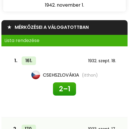
1942. november 1.
★ MÉRKŐZÉSEI A VÁLOGATOTTBAN
Lista rendezése
1.
161.
1932. szept. 18.
CSEHSZLOVÁKIA
(itthon)
2–1
2.
170.