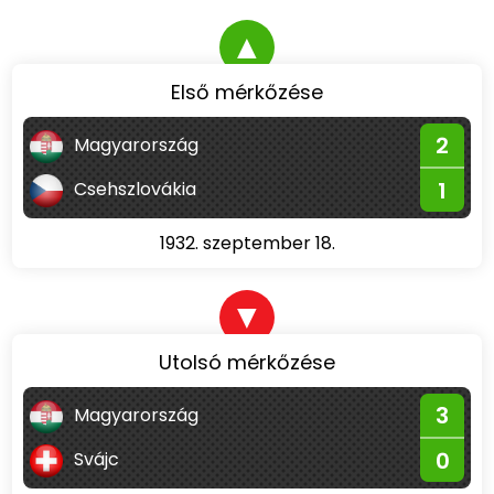
▲
Első mérkőzése
2
Magyarország
1
Csehszlovákia
1932. szeptember 18.
▼
Utolsó mérkőzése
3
Magyarország
0
Svájc