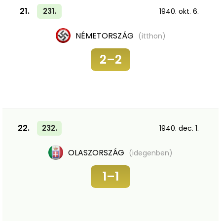
21.
231.
1940. okt. 6.
NÉMETORSZÁG
(itthon)
2–2
22.
232.
1940. dec. 1.
OLASZORSZÁG
(idegenben)
1–1