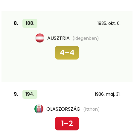
8.
188.
1935. okt. 6.
AUSZTRIA
(idegenben)
4–4
9.
194.
1936. máj. 31.
OLASZORSZÁG
(itthon)
1–2