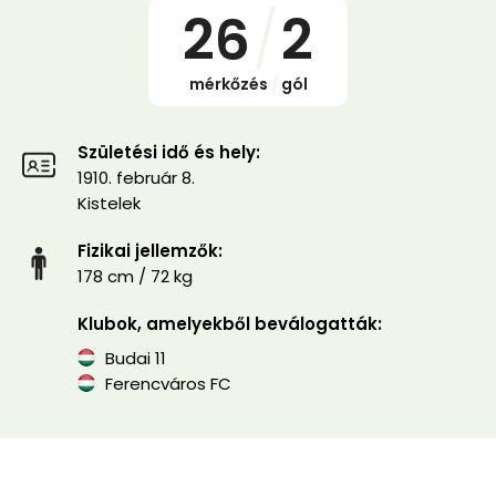
26
/
2
mérkőzés
/
gól
Születési idő és hely:
1910. február 8.
Kistelek
Fizikai jellemzők:
178 cm / 72 kg
Klubok, amelyekből beválogatták:
Budai 11
Ferencváros FC