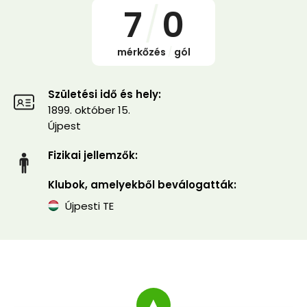
7
/
0
mérkőzés
/
gól
Születési idő és hely:
1899. október 15.
Újpest
Fizikai jellemzők:
Klubok, amelyekből beválogatták:
Újpesti TE
▲