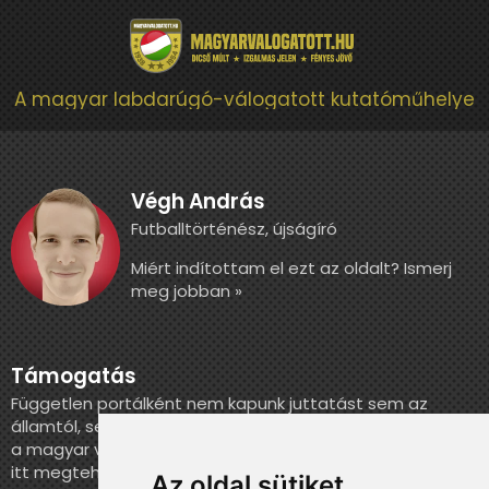
A magyar labdarúgó-válogatott kutatóműhelye
Végh András
Futballtörténész, újságíró
Miért indítottam el ezt az oldalt? Ismerj
meg jobban »
Támogatás
Független portálként nem kapunk juttatást sem az
államtól, sem más szervezettől. Ha szeretnél segíteni
a magyar válogatott történelmének feldolgozásában,
itt megteheted.
Az oldal sütiket