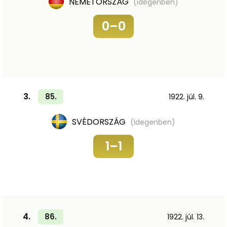
NÉMETORSZÁG
(idegenben)
0–0
3.
85.
1922. júl. 9.
SVÉDORSZÁG
(idegenben)
1–1
4.
86.
1922. júl. 13.