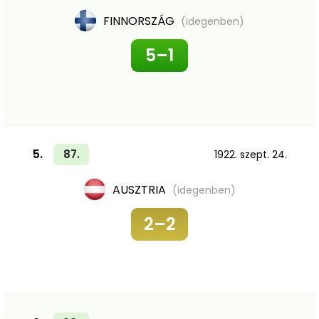
FINNORSZÁG
(idegenben)
5–1
5.
87.
1922. szept. 24.
AUSZTRIA
(idegenben)
2–2