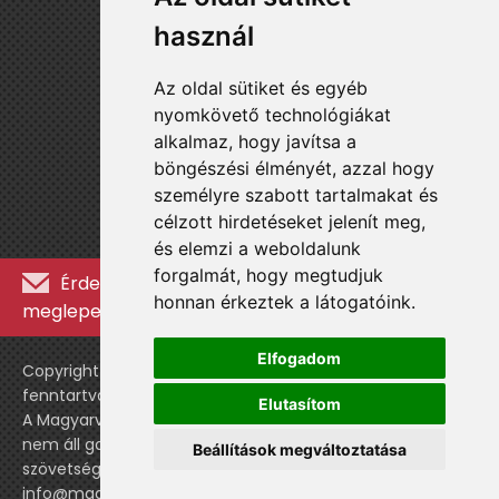
használ
Az oldal sütiket és egyéb
nyomkövető technológiákat
alkalmaz, hogy javítsa a
böngészési élményét, azzal hogy
személyre szabott tartalmakat és
célzott hirdetéseket jelenít meg,
és elemzi a weboldalunk
forgalmát, hogy megtudjuk
Érdekességekért, kulisszatitkokért és
honnan érkeztek a látogatóink.
meglepetésekért iratkozz fel a hírlevélre »
Elfogadom
Copyright © WebshopLady 2007-2026 Minden jog
fenntartva, kivéve a külön feltüntetett esetekben.
Elutasítom
A Magyarvalogatott.hu egy nemhivatalos történeti oldal,
nem áll gazdasági kapcsolatban a labdarúgó
Beállítások megváltoztatása
szövetséggel vagy a válogatott stábjával.
info@magyarvalogatott.hu
|
Adatvédelmi nyilatkozat