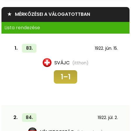
★ MÉRKŐZÉSEI A VÁLOGATOTTBAN
Lista rendezése
1.
83.
1922. jún. 15.
SVÁJC
(itthon)
1–1
2.
84.
1922. júl. 2.