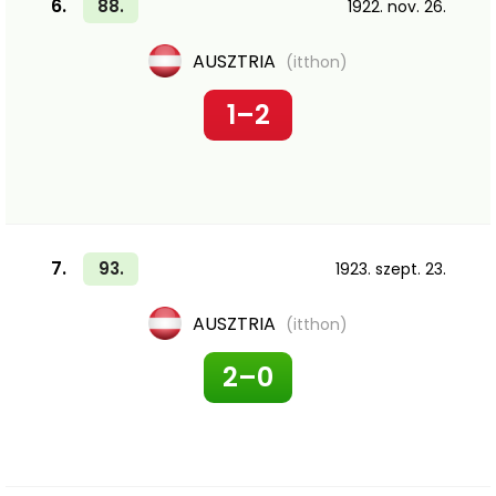
6.
88.
1922. nov. 26.
AUSZTRIA
(itthon)
1–2
7.
93.
1923. szept. 23.
AUSZTRIA
(itthon)
2–0