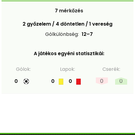
7
mérkőzés
2 győzelem / 4 döntetlen / 1 vereség
Gólkülönbség:
12–7
A játékos egyéni statisztikái:
Gólok:
Lapok:
Cserék:
0
0
0
0
0