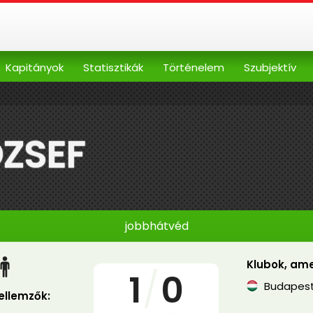
Kapitányok
Statisztikák
Történelem
Szubjektív
ÓZSEF
jobbhátvéd
Klubok, ame
1
/
0
Budapest
jellemzők: