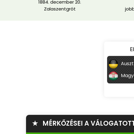
1884. december 20.
Zalaszentgrót
job
E
Auszt
Magy
★ MÉRKŐZÉSEI A VÁLOGATOT