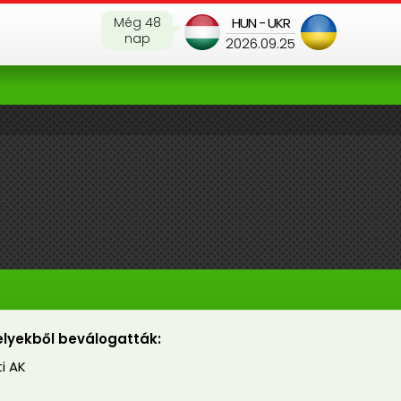
Még 48
HUN - UKR
nap
2026.09.25
lyekből beválogatták:
i AK