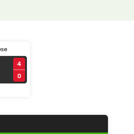
ése
4
0