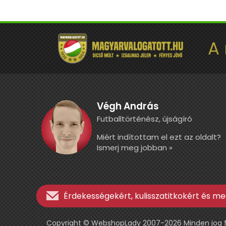
A
Végh András
Futballtörténész, újságíró
Miért indítottam el ezt az oldalt?
Ismerj meg jobban »
Érdekességekért, kulisszatitkokért és meg
Copyright © WebshopLady 2007-2026 Minden jog fen