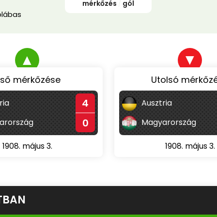
mérkőzés
/
gól
blábas
▲
▼
lső mérkőzése
Utolsó mérkőz
4
ria
Ausztria
0
arország
Magyarország
1908. május 3.
1908. május 3.
TBAN