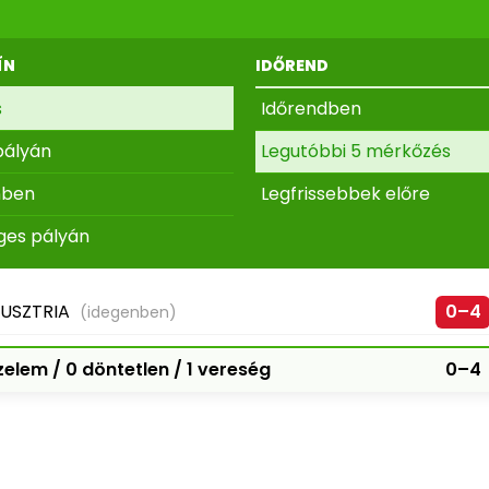
ÍN
IDŐREND
s
Időrendben
pályán
Legutóbbi 5 mérkőzés
nben
Legfrissebbek előre
ges pályán
USZTRIA
0–4
(idegenben)
elem / 0 döntetlen / 1 vereség
0–4