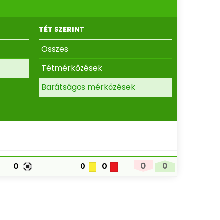
TÉT SZERINT
Összes
Tétmérkőzések
Barátságos mérkőzések
0
0
0
0
0