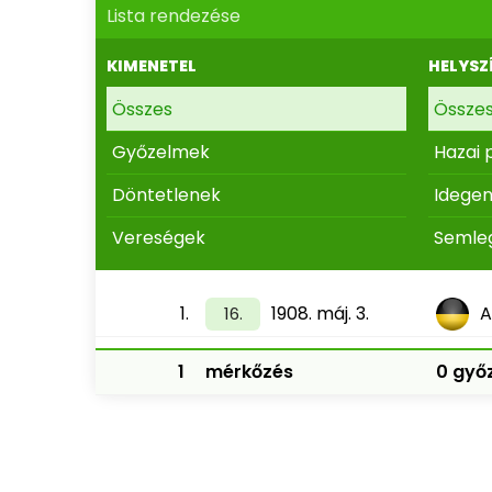
Lista rendezése
KIMENETEL
HELYSZ
Összes
Össze
Győzelmek
Hazai 
Döntetlenek
Idege
Vereségek
Semle
1.
1908. máj. 3.
A
16.
1
mérkőzés
0 győz