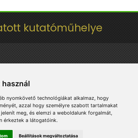
tott kutatóműhelye
t használ
gyéb nyomkövető technológiákat alkalmaz, hogy
lményét, azzal hogy személyre szabott tartalmakat
 jelenít meg, és elemzi a weboldalunk forgalmát,
 érkeztek a látogatóink.
ítom
Beállítások megváltoztatása