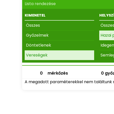
Lista rendezése
KIMENETEL
HELYSZ
Összes
Össze
Győzelmek
Hazai 
Döntetlenek
Idege
Vereségek
Semle
0
mérkőzés
0 győz
A megadott paraméterekkel nem találtunk 