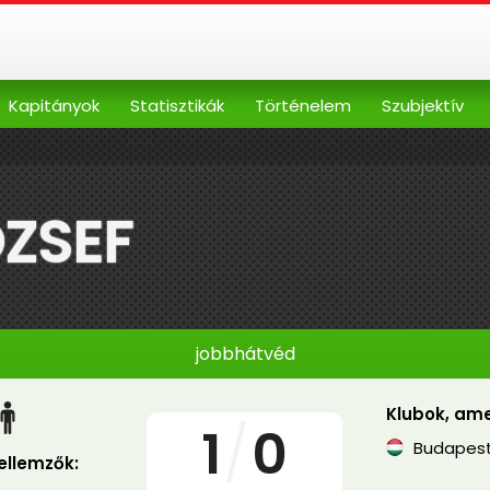
Kapitányok
Statisztikák
Történelem
Szubjektív
ÓZSEF
jobbhátvéd
Klubok, ame
1
/
0
Budapest
jellemzők: