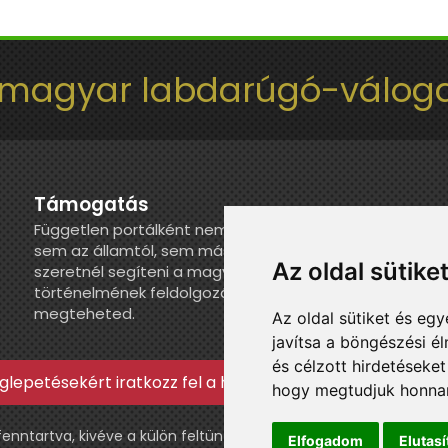
 magyar labdarúgó-váloga
Támogatás
Független portálként nem kapunk juttatást
sem az államtól, sem más szervezettől. Ha
Az oldal sütike
szeretnél segíteni a magyar válogatott
történelmének feldolgozásában, itt
megteheted.
Az oldal sütiket és e
javítsa a böngészési é
és célzott hirdetéseket
lepetésekért iratkozz fel a hírlevélre »
hogy megtudjuk honnan
ntartva, kivéve a külön feltüntetett esetekben.
Elfogadom
Elutas