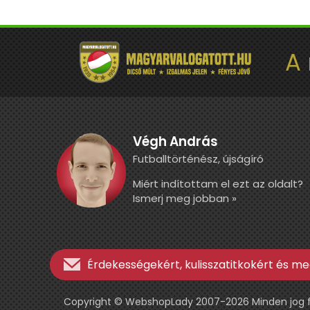
A
Végh András
Futballtörténész, újságíró
Miért indítottam el ezt az oldalt?
Ismerj meg jobban »
Érdekességekért, kulisszatitkokért és meg
Copyright © WebshopLady 2007-2026 Minden jog fen