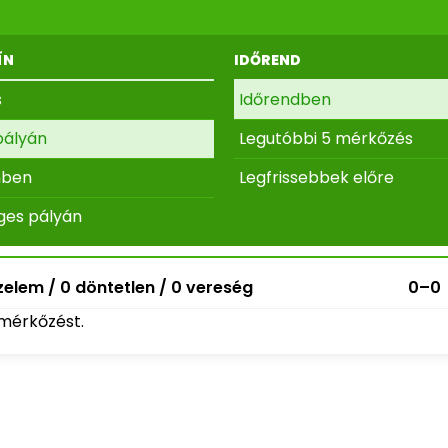
ÍN
IDŐREND
s
Időrendben
pályán
Legutóbbi 5 mérkőzés
nben
Legfrissebbek előre
ges pályán
elem / 0 döntetlen / 0 vereség
0–0
mérkőzést.