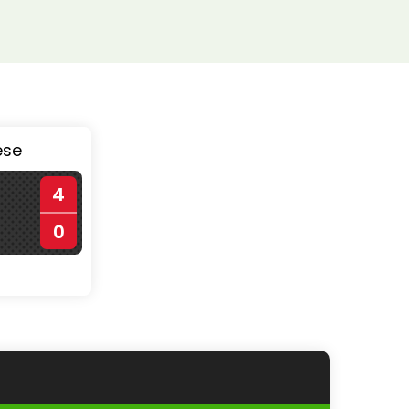
ése
4
0