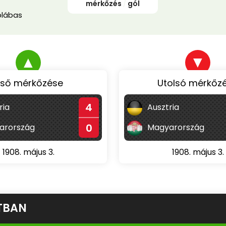
mérkőzés
/
gól
blábas
▲
▼
lső mérkőzése
Utolsó mérkőz
4
ria
Ausztria
0
arország
Magyarország
1908. május 3.
1908. május 3.
TBAN