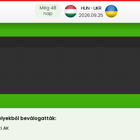
Még 48
HUN - UKR
nap
2026.09.25
lyekből beválogatták:
i AK