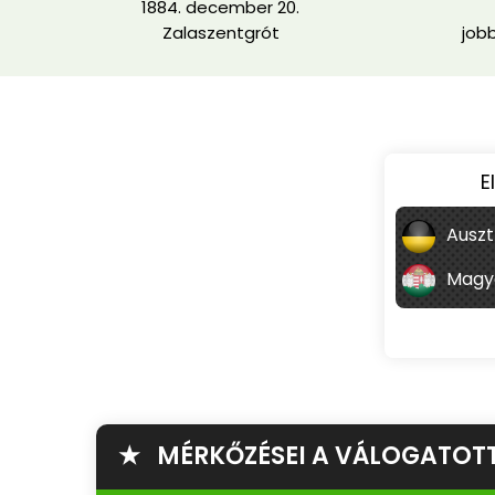
1884. december 20.
Zalaszentgrót
job
E
Auszt
Magy
★ MÉRKŐZÉSEI A VÁLOGATOT