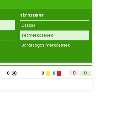
TÉT SZERINT
Összes
Tétmérkőzések
Barátságos mérkőzések
0
0
0
0
0