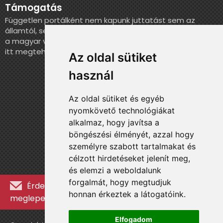
Támogatás
Független portálként nem kapunk juttatást sem az
államtól, sem más szervezettől. Ha szeretnél segíteni
a magyar válogatott történelmének feldolgozásában,
itt megteheted.
Az oldal sütiket
használ
Az oldal sütiket és egyéb
nyomkövető technológiákat
alkalmaz, hogy javítsa a
böngészési élményét, azzal hogy
személyre szabott tartalmakat és
célzott hirdetéseket jelenít meg,
és elemzi a weboldalunk
forgalmát, hogy megtudjuk
Érdekességekért, kulisszatitkokért és
honnan érkeztek a látogatóink.
meglepetésekért iratkozz fel a hírlevélre »
Elfogadom