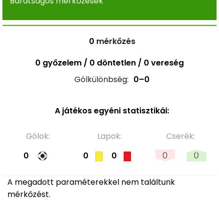
Barátságos mérkőzések
0
mérkőzés
0 győzelem / 0 döntetlen / 0 vereség
Gólkülönbség:
0–0
A játékos egyéni statisztikái:
Gólok:
Lapok:
Cserék:
0
0
0
0
0
A megadott paraméterekkel nem találtunk
mérkőzést.