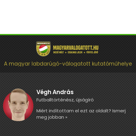
A magyar labdarúgó-válogatott kutatóműhelye
Végh András
Futballtörténész, újságíró
Miért indítottam el ezt az oldalt? Ismerj
meg jobban »