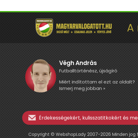
A
Végh András
Futballtörténész, újságíró
Miért indítottam el ezt az oldalt?
Ismerj meg jobban »
Érdekességekért, kulisszatitkokért és meg
Copyright © WebshopLady 2007-2026 Minden jog fen