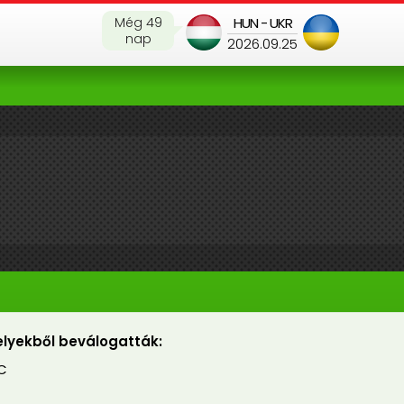
Még 49
HUN - UKR
nap
2026.09.25
lyekből beválogatták:
C