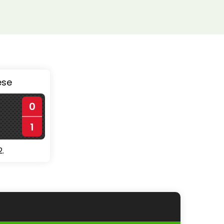
ése
0
1
2.