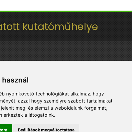
tott kutatóműhelye
t használ
gyéb nyomkövető technológiákat alkalmaz, hogy
lményét, azzal hogy személyre szabott tartalmakat
 jelenít meg, és elemzi a weboldalunk forgalmát,
 érkeztek a látogatóink.
ítom
Beállítások megváltoztatása