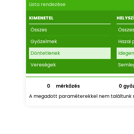
Lista rendezése
KIMENETEL
HELYSZ
Összes
Össze
Győzelmek
Hazai 
Döntetlenek
Idege
Vereségek
Semle
0
mérkőzés
0 győz
A megadott paraméterekkel nem találtunk 