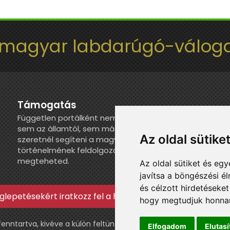
 magyar labdarúgó-váloga
Támogatás
Független portálként nem kapunk juttatást
sem az államtól, sem más szervezettől. Ha
Az oldal sütike
szeretnél segíteni a magyar válogatott
történelmének feldolgozásában, itt
megteheted.
Az oldal sütiket és e
javítsa a böngészési é
és célzott hirdetéseket
lepetésekért iratkozz fel a hírlevélre »
hogy megtudjuk honnan
ntartva, kivéve a külön feltüntetett esetekben.
Elfogadom
Elutas