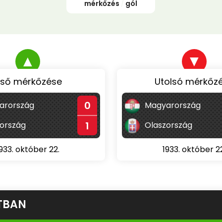
mérkőzés
/
gól
▲
▼
lső mérkőzése
Utolsó mérkőz
0
arország
Magyarország
1
ország
Olaszország
933. október 22.
1933. október 2
TBAN