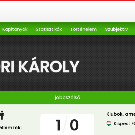
Kapitányok
Statisztikák
Történelem
Szubjektív
I KÁROLY
jobbszélső
Klubok, ame
1
/
0
Kispest F
jellemzők: