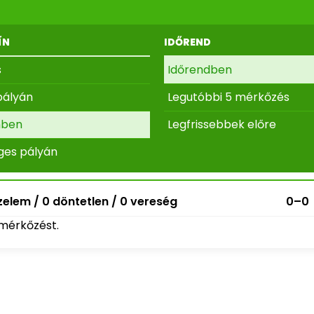
ÍN
IDŐREND
s
Időrendben
pályán
Legutóbbi 5 mérkőzés
nben
Legfrissebbek előre
ges pályán
elem / 0 döntetlen / 0 vereség
0–0
mérkőzést.