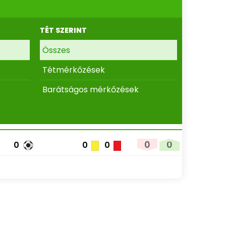
TÉT SZERINT
Összes
Tétmérkőzések
Barátságos mérkőzések
0
0
0
0
0