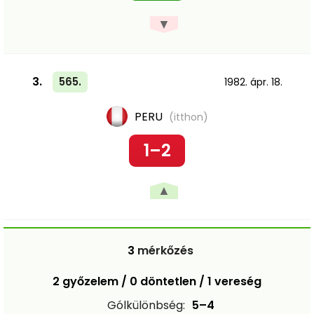
▼
3.
565.
1982. ápr. 18.
PERU
(itthon)
1–2
▲
3
mérkőzés
2 győzelem / 0 döntetlen / 1 vereség
Gólkülönbség:
5–4