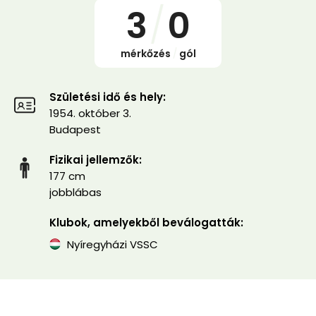
3
/
0
mérkőzés
/
gól
Születési idő és hely:
1954. október 3.
Budapest
Fizikai jellemzők:
177 cm
jobblábas
Klubok, amelyekből beválogatták:
Nyíregyházi VSSC