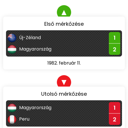
▲
Első mérkőzése
1
Új-Zéland
2
Magyarország
1982. február 11.
▼
Utolsó mérkőzése
1
Magyarország
2
Peru