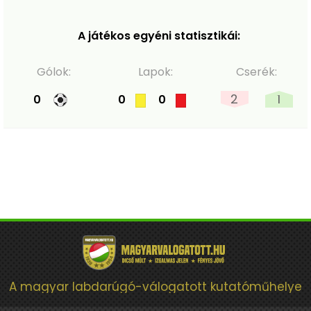
A játékos egyéni statisztikái:
Gólok:
Lapok:
Cserék:
2
1
0
0
0
A magyar labdarúgó-válogatott kutatóműhelye