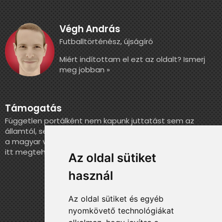
Végh András
Futballtörténész, újságíró
Miért indítottam el ezt az oldalt? Ismerj
meg jobban »
Támogatás
Független portálként nem kapunk juttatást sem az
államtól, sem más szervezettől. Ha szeretnél segíteni
a magyar válogatott történelmének feldolgozásában,
itt megteheted.
Az oldal sütiket
használ
Az oldal sütiket és egyéb
nyomkövető technológiákat