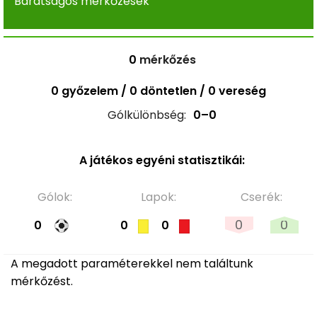
Barátságos mérkőzések
0
mérkőzés
0 győzelem / 0 döntetlen / 0 vereség
Gólkülönbség:
0–0
A játékos egyéni statisztikái:
Gólok:
Lapok:
Cserék:
0
0
0
0
0
A megadott paraméterekkel nem találtunk
mérkőzést.