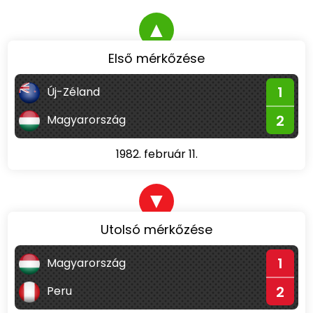
▲
Első mérkőzése
1
Új-Zéland
2
Magyarország
1982. február 11.
▼
Utolsó mérkőzése
1
Magyarország
2
Peru