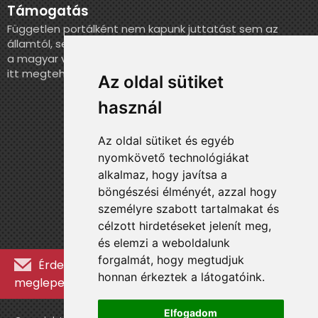
Támogatás
Független portálként nem kapunk juttatást sem az
államtól, sem más szervezettől. Ha szeretnél segíteni
a magyar válogatott történelmének feldolgozásában,
itt megteheted.
Az oldal sütiket
használ
Az oldal sütiket és egyéb
nyomkövető technológiákat
alkalmaz, hogy javítsa a
böngészési élményét, azzal hogy
személyre szabott tartalmakat és
célzott hirdetéseket jelenít meg,
és elemzi a weboldalunk
forgalmát, hogy megtudjuk
Érdekességekért, kulisszatitkokért és
honnan érkeztek a látogatóink.
meglepetésekért iratkozz fel a hírlevélre »
Elfogadom