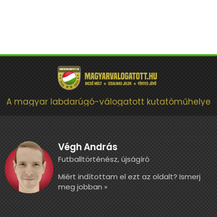
A magyar labdarúgó-válogatott kutatóműhelye
Végh András
Futballtörténész, újságíró
Miért indítottam el ezt az oldalt? Ismerj
meg jobban »