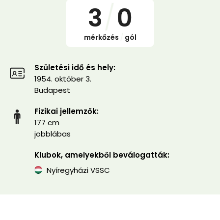
3
/
0
mérkőzés
/
gól
Születési idő és hely:
1954. október 3.
Budapest
Fizikai jellemzők:
177 cm
jobblábas
Klubok, amelyekből beválogatták:
Nyíregyházi VSSC