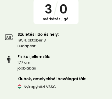
3
/
0
mérkőzés
/
gól
Születési idő és hely:
1954. október 3.
Budapest
Fizikai jellemzők:
177 cm
jobblábas
Klubok, amelyekből beválogatták:
Nyíregyházi VSSC