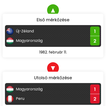
▲
Első mérkőzése
1
Új-Zéland
2
Magyarország
1982. február 11.
▼
Utolsó mérkőzése
1
Magyarország
2
Peru