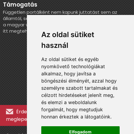
Támogatás
Független portálként nem kapunk juttatást sem az
államtól, sem más szervezettől. Ha szeretnél segíteni
a magyar válogatott történelmének feldolgozásában,
itt megteheted.
Az oldal sütiket
használ
Az oldal sütiket és egyéb
nyomkövető technológiákat
alkalmaz, hogy javítsa a
böngészési élményét, azzal hogy
személyre szabott tartalmakat és
célzott hirdetéseket jelenít meg,
és elemzi a weboldalunk
forgalmát, hogy megtudjuk
Érdekességekért, kulisszatitkokért és
honnan érkeztek a látogatóink.
meglepetésekért iratkozz fel a hírlevélre »
Elfogadom