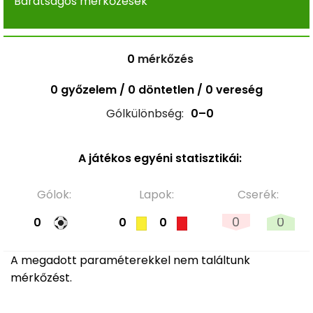
Barátságos mérkőzések
0
mérkőzés
0 győzelem / 0 döntetlen / 0 vereség
Gólkülönbség:
0–0
A játékos egyéni statisztikái:
Gólok:
Lapok:
Cserék:
0
0
0
0
0
A megadott paraméterekkel nem találtunk
mérkőzést.