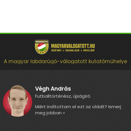
A magyar labdarúgó-válogatott kutatóműhelye
Végh András
Futballtörténész, újságíró
Miért indítottam el ezt az oldalt? Ismerj
meg jobban »