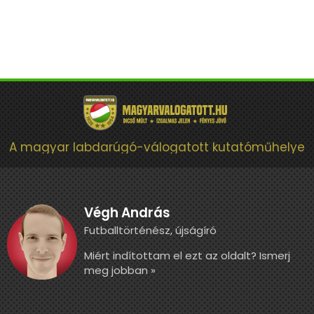
A magyar labdarúgó-válogatott kutatóműhelye
Végh András
Futballtörténész, újságíró
Miért indítottam el ezt az oldalt? Ismerj
meg jobban »