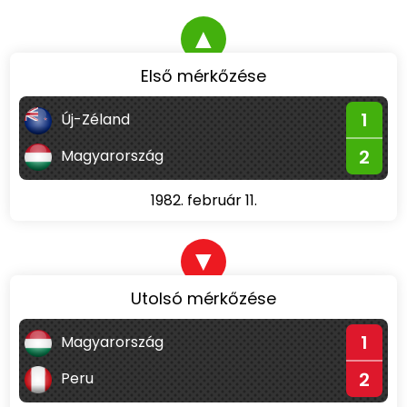
▲
Első mérkőzése
1
Új-Zéland
2
Magyarország
1982. február 11.
▼
Utolsó mérkőzése
1
Magyarország
2
Peru