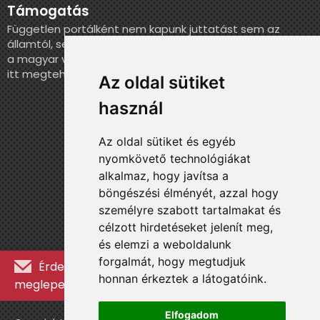
Támogatás
Független portálként nem kapunk juttatást sem az
államtól, sem más szervezettől. Ha szeretnél segíteni
a magyar válogatott történelmének feldolgozásában,
itt megteheted.
Az oldal sütiket
használ
Az oldal sütiket és egyéb
nyomkövető technológiákat
alkalmaz, hogy javítsa a
böngészési élményét, azzal hogy
személyre szabott tartalmakat és
célzott hirdetéseket jelenít meg,
és elemzi a weboldalunk
forgalmát, hogy megtudjuk
Érdekességekért, kulisszatitkokért és
honnan érkeztek a látogatóink.
meglepetésekért iratkozz fel a hírlevélre »
Elfogadom