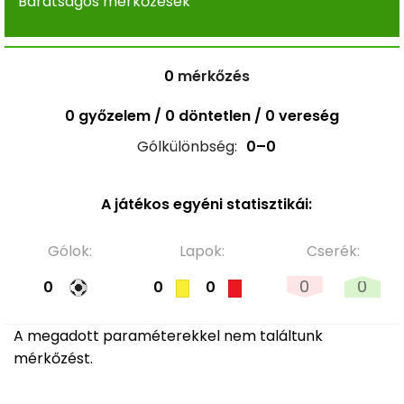
Barátságos mérkőzések
0
mérkőzés
0 győzelem / 0 döntetlen / 0 vereség
Gólkülönbség:
0–0
A játékos egyéni statisztikái:
Gólok:
Lapok:
Cserék:
0
0
0
0
0
A megadott paraméterekkel nem találtunk
mérkőzést.