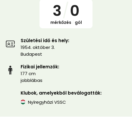
3
/
0
mérkőzés
/
gól
Születési idő és hely:
1954. október 3.
Budapest
Fizikai jellemzők:
177 cm
jobblábas
Klubok, amelyekből beválogatták:
Nyíregyházi VSSC