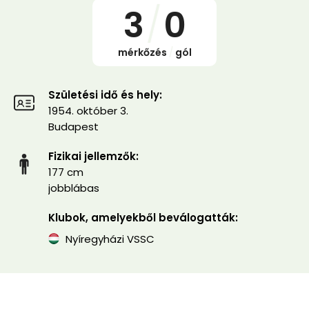
3
/
0
mérkőzés
/
gól
Születési idő és hely:
1954. október 3.
Budapest
Fizikai jellemzők:
177 cm
jobblábas
Klubok, amelyekből beválogatták:
Nyíregyházi VSSC