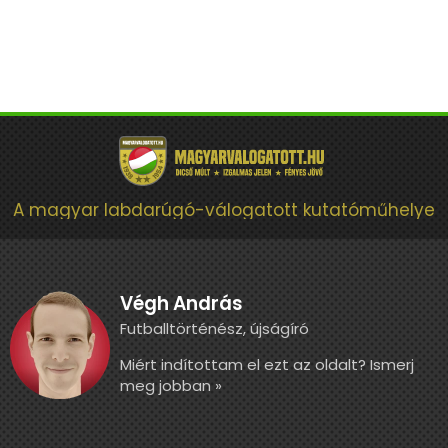
A magyar labdarúgó-válogatott kutatóműhelye
Végh András
Futballtörténész, újságíró
Miért indítottam el ezt az oldalt? Ismerj
meg jobban »