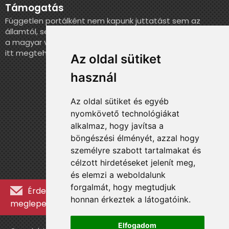
Támogatás
Független portálként nem kapunk juttatást sem az
államtól, sem más szervezettől. Ha szeretnél segíteni
a magyar válogatott történelmének feldolgozásában,
itt megteheted.
Az oldal sütiket
használ
Az oldal sütiket és egyéb
nyomkövető technológiákat
alkalmaz, hogy javítsa a
böngészési élményét, azzal hogy
személyre szabott tartalmakat és
célzott hirdetéseket jelenít meg,
és elemzi a weboldalunk
forgalmát, hogy megtudjuk
Érdekességekért, kulisszatitkokért és
honnan érkeztek a látogatóink.
meglepetésekért iratkozz fel a hírlevélre »
Elfogadom