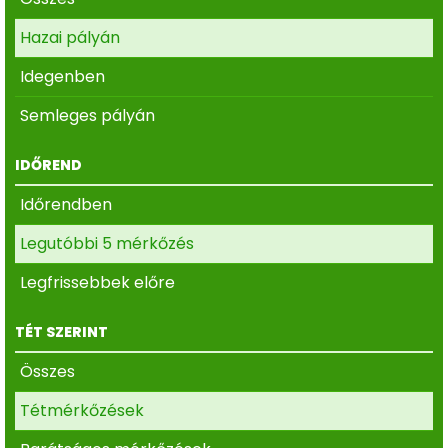
Hazai pályán
Idegenben
Semleges pályán
IDŐREND
Időrendben
Legutóbbi 5 mérkőzés
Legfrissebbek előre
TÉT SZERINT
Összes
Tétmérkőzések