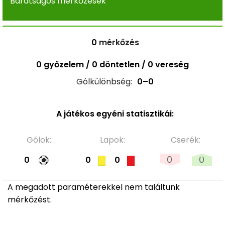
Barátságos mérkőzések
0
mérkőzés
0 győzelem / 0 döntetlen / 0 vereség
Gólkülönbség:
0–0
A játékos egyéni statisztikái:
Gólok:
Lapok:
Cserék:
0
0
0
0
0
A megadott paraméterekkel nem találtunk
mérkőzést.