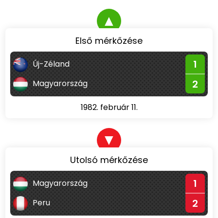
▲
Első mérkőzése
1
Új-Zéland
2
Magyarország
1982. február 11.
▼
Utolsó mérkőzése
1
Magyarország
2
Peru