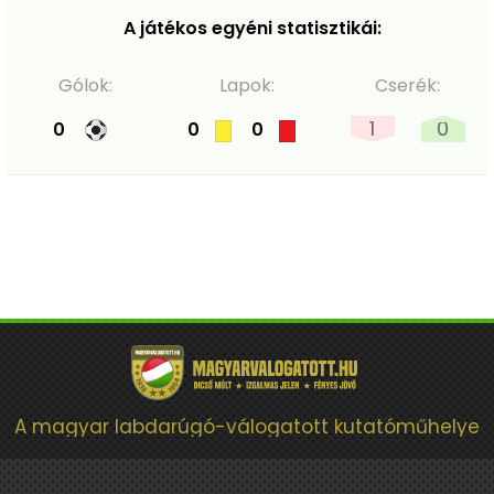
A játékos egyéni statisztikái:
Gólok:
Lapok:
Cserék:
1
0
0
0
0
A magyar labdarúgó-válogatott kutatóműhelye