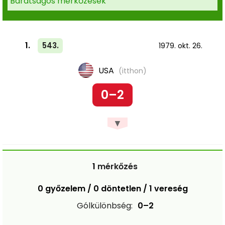
Barátságos mérkőzések
1.
543.
1979. okt. 26.
USA
(itthon)
0–2
▼
1
mérkőzés
0 győzelem / 0 döntetlen / 1 vereség
Gólkülönbség:
0–2