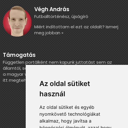
Végh András
Futballtörténész, újságíró
Miért indítottam el ezt az oldalt? Ismerj
meg jobban »
Támogatás
Független portálként nem kapunk juttatást sem az
államtól, sem más szervezettől. Ha szeretnél segíteni
a magyar válogatott történelmének feldolgozásában,
itt megteheted.
Az oldal sütiket
használ
Az oldal sütiket és egyéb
nyomkövető technológiákat
alkalmaz, hogy javítsa a
böngészési élményét, azzal hogy