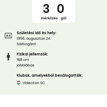
3
/
0
mérkőzés
/
gól
Születési idő és hely:
1956. augusztus 24.
Sárbogárd
Fizikai jellemzők:
168 cm
jobblábas
Klubok, amelyekből beválogatták:
Videoton SC