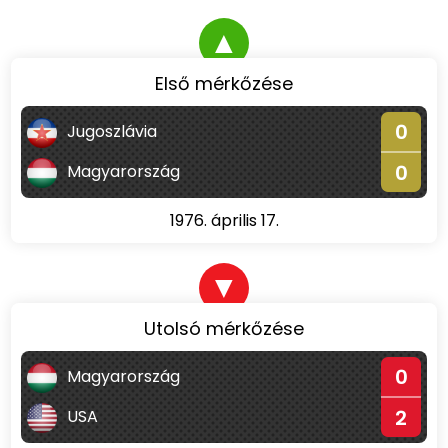
▲
Első mérkőzése
0
Jugoszlávia
0
Magyarország
1976. április 17.
▼
Utolsó mérkőzése
0
Magyarország
2
USA