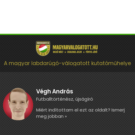
A magyar labdarúgó-válogatott kutatóműhelye
Végh András
Futballtörténész, újságíró
Miért indítottam el ezt az oldalt? Ismerj
meg jobban »