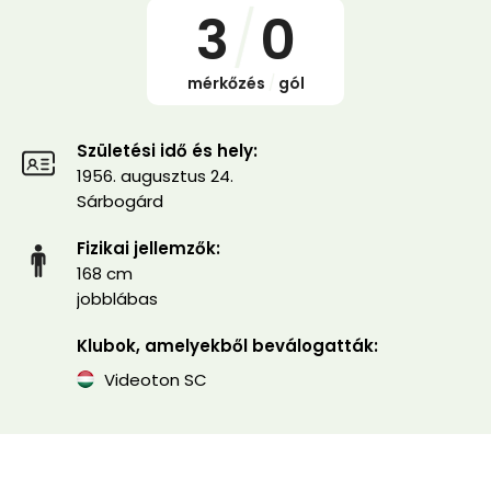
3
/
0
mérkőzés
/
gól
Születési idő és hely:
1956. augusztus 24.
Sárbogárd
Fizikai jellemzők:
168 cm
jobblábas
Klubok, amelyekből beválogatták:
Videoton SC