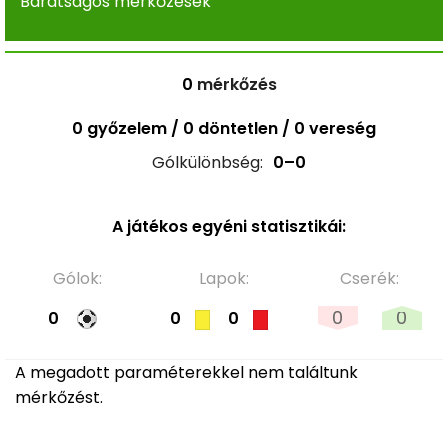
Barátságos mérkőzések
0
mérkőzés
0 győzelem / 0 döntetlen / 0 vereség
Gólkülönbség:
0–0
A játékos egyéni statisztikái:
Gólok:
Lapok:
Cserék:
0
0
0
0
0
A megadott paraméterekkel nem találtunk
mérkőzést.