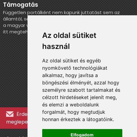
Támogatás
Független portálként nem kapunk juttatást sem az
államtól, sem más szervezettől. Ha szeretnél segíteni
a magyar válogatott történelmének feldolgozásában,
itt megteheted.
Az oldal sütiket
használ
Az oldal sütiket és egyéb
nyomkövető technológiákat
alkalmaz, hogy javítsa a
böngészési élményét, azzal hogy
személyre szabott tartalmakat és
célzott hirdetéseket jelenít meg,
és elemzi a weboldalunk
forgalmát, hogy megtudjuk
Érdekességekért, kulisszatitkokért és
honnan érkeztek a látogatóink.
meglepetésekért iratkozz fel a hírlevélre »
Elfogadom