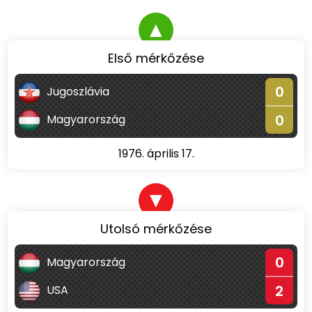
▲
Első mérkőzése
0
Jugoszlávia
0
Magyarország
1976. április 17.
▼
Utolsó mérkőzése
0
Magyarország
2
USA