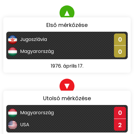
▲
Első mérkőzése
0
Jugoszlávia
0
Magyarország
1976. április 17.
▼
Utolsó mérkőzése
0
Magyarország
2
USA