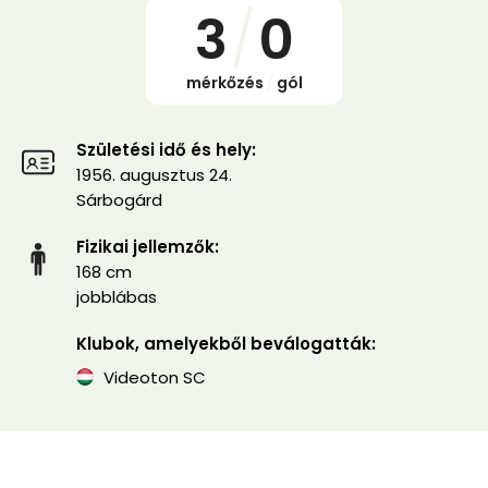
3
/
0
mérkőzés
/
gól
Születési idő és hely:
1956. augusztus 24.
Sárbogárd
Fizikai jellemzők:
168 cm
jobblábas
Klubok, amelyekből beválogatták:
Videoton SC