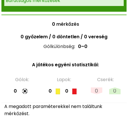
Barátságos mérkőzések
0
mérkőzés
0 győzelem / 0 döntetlen / 0 vereség
Gólkülönbség:
0–0
A játékos egyéni statisztikái:
Gólok:
Lapok:
Cserék:
0
0
0
0
0
A megadott paraméterekkel nem találtunk
mérkőzést.