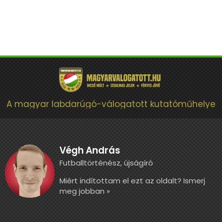
A magyar labdarúgó-válogatott kutatóműhelye
Végh András
Futballtörténész, újságíró
Miért indítottam el ezt az oldalt? Ismerj
meg jobban »