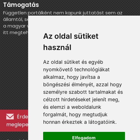
Támogatás
Független portálként nem kapunk juttatást sem az
államtól, sem más szervezettől. Ha szeretnél segíteni
a magyar válogatott történelmének feldolgozásában,
itt megteheted.
Az oldal sütiket
használ
Az oldal sütiket és egyéb
nyomkövető technológiákat
alkalmaz, hogy javítsa a
böngészési élményét, azzal hogy
személyre szabott tartalmakat és
célzott hirdetéseket jelenít meg,
és elemzi a weboldalunk
forgalmát, hogy megtudjuk
Érdekességekért, kulisszatitkokért és
honnan érkeztek a látogatóink.
meglepetésekért iratkozz fel a hírlevélre »
Elfogadom