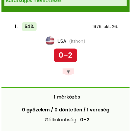
Barátságos mérkőzések
1.
543.
1979. okt. 26.
USA
(itthon)
0–2
▼
1
mérkőzés
0 győzelem / 0 döntetlen / 1 vereség
Gólkülönbség:
0–2