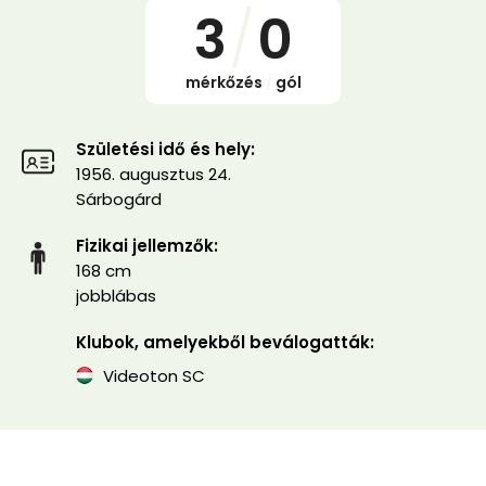
3
/
0
mérkőzés
/
gól
Születési idő és hely:
1956. augusztus 24.
Sárbogárd
Fizikai jellemzők:
168 cm
jobblábas
Klubok, amelyekből beválogatták:
Videoton SC