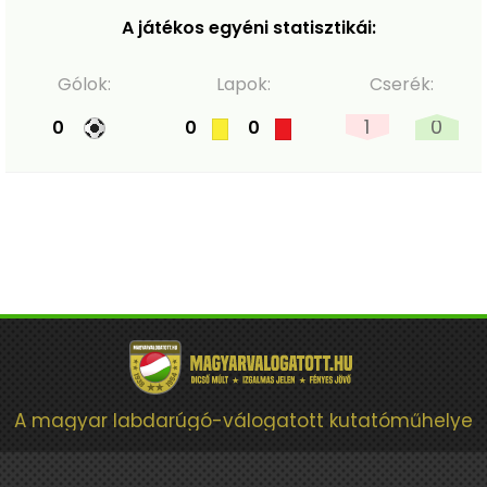
A játékos egyéni statisztikái:
Gólok:
Lapok:
Cserék:
1
0
0
0
0
A magyar labdarúgó-válogatott kutatóműhelye