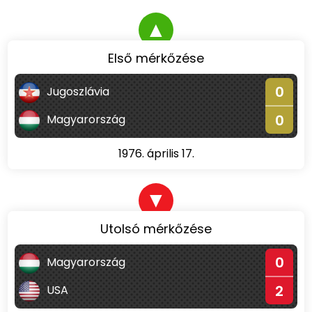
▲
Első mérkőzése
0
Jugoszlávia
0
Magyarország
1976. április 17.
▼
Utolsó mérkőzése
0
Magyarország
2
USA