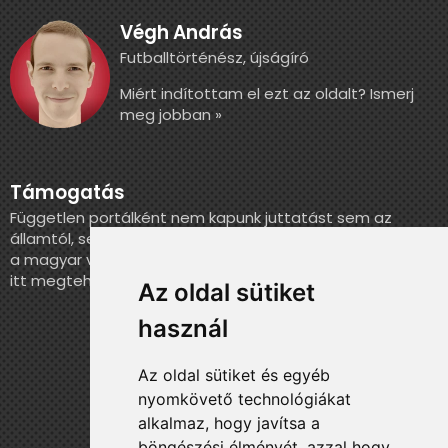
Végh András
Futballtörténész, újságíró
Miért indítottam el ezt az oldalt? Ismerj
meg jobban »
Támogatás
Független portálként nem kapunk juttatást sem az
államtól, sem más szervezettől. Ha szeretnél segíteni
a magyar válogatott történelmének feldolgozásában,
itt megteheted.
Az oldal sütiket
használ
Az oldal sütiket és egyéb
nyomkövető technológiákat
alkalmaz, hogy javítsa a
böngészési élményét, azzal hogy