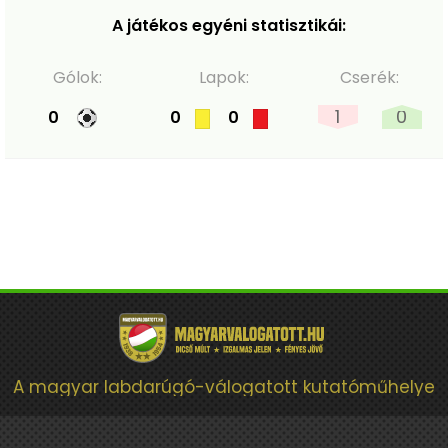
A játékos egyéni statisztikái:
Gólok:
Lapok:
Cserék:
1
0
0
0
0
A magyar labdarúgó-válogatott kutatóműhelye