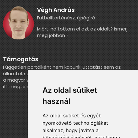
Végh András
Futballtörténész, újságíró
Miért indítottam el ezt az oldalt? Ismerj
meg jobban »
Támogatás
Független portálként nem kapunk juttatást sem az
államtól, sem más szervezettől. Ha szeretnél segíteni
a magyar válogatott történelmének feldolgozásában,
itt megteheted.
Az oldal sütiket
használ
Az oldal sütiket és egyéb
nyomkövető technológiákat
alkalmaz, hogy javítsa a
böngészési élményét, azzal hogy