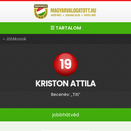
☰ TARTALOM
« Játékosok
19
KRISTON ATTILA
Becenév: „Titi”
jobbhátvéd