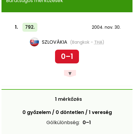
Barátságos mérkőzések
1.
792.
2004. nov. 30.
SZLOVÁKIA
(Bangkok -
THA
)
0–1
▼
1
mérkőzés
0 győzelem / 0 döntetlen / 1 vereség
Gólkülönbség:
0–1