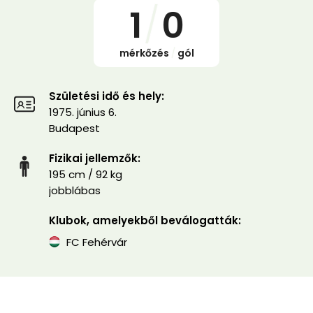
1
/
0
mérkőzés
/
gól
Születési idő és hely:
1975. június 6.
Budapest
Fizikai jellemzők:
195 cm / 92 kg
jobblábas
Klubok, amelyekből beválogatták:
FC Fehérvár