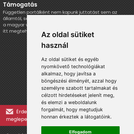
Támogatás
Független portálként nem kapunk juttatást sem az
államtól, sem más szervezettől. Ha szeretnél segíteni
a magyar válogatott történelmének feldolgozásában,
itt megteheted.
Az oldal sütiket
használ
Az oldal sütiket és egyéb
nyomkövető technológiákat
alkalmaz, hogy javítsa a
böngészési élményét, azzal hogy
személyre szabott tartalmakat és
célzott hirdetéseket jelenít meg,
és elemzi a weboldalunk
forgalmát, hogy megtudjuk
Érdekességekért, kulisszatitkokért és
honnan érkeztek a látogatóink.
meglepetésekért iratkozz fel a hírlevélre »
Elfogadom