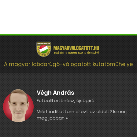
A magyar labdarúgó-válogatott kutatóműhelye
Végh András
Futballtörténész, újságíró
Miért indítottam el ezt az oldalt? Ismerj
meg jobban »