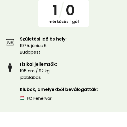
1
/
0
mérkőzés
/
gól
Születési idő és hely:
1975. június 6.
Budapest
Fizikai jellemzők:
195 cm / 92 kg
jobblábas
Klubok, amelyekből beválogatták:
FC Fehérvár