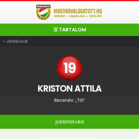
☰ TARTALOM
« Játékosok
19
KRISTON ATTILA
Becenév: „Titi”
jobbhátvéd