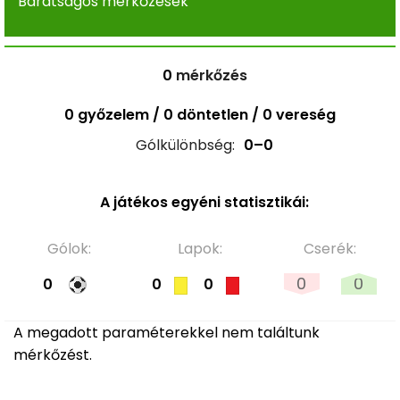
Barátságos mérkőzések
0
mérkőzés
0 győzelem / 0 döntetlen / 0 vereség
Gólkülönbség:
0–0
A játékos egyéni statisztikái:
Gólok:
Lapok:
Cserék:
0
0
0
0
0
A megadott paraméterekkel nem találtunk
mérkőzést.