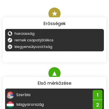
★
Erősségek
harciasság
remek csapatjátékos
kiegyensúlyozottság
▲
Első mérkőzése
1
Szerbia
2
Magyarország