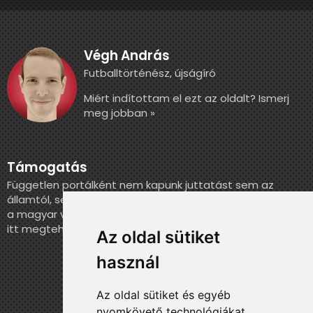
Végh András
Futballtörténész, újságíró
Miért indítottam el ezt az oldalt? Ismerj
meg jobban »
Támogatás
Független portálként nem kapunk juttatást sem az
államtól, sem más szervezettől. Ha szeretnél segíteni
a magyar válogatott történelmének feldolgozásában,
itt megteheted.
Az oldal sütiket
használ
Az oldal sütiket és egyéb
nyomkövető technológiákat