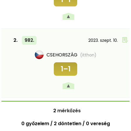
▲
2.
982.
2023. szept. 10.
CSEHORSZÁG
(itthon)
1–1
▲
2
mérkőzés
0 győzelem / 2 döntetlen / 0 vereség