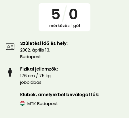
5
/
0
mérkőzés
/
gól
Születési idő és hely:
2002. április 13.
Budapest
Fizikai jellemzők:
176 cm / 75 kg
jobblábas
Klubok, amelyekből beválogatták:
MTK Budapest