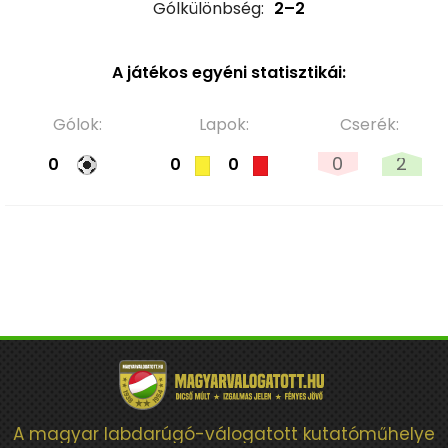
Gólkülönbség:
2–2
A játékos egyéni statisztikái:
Gólok:
Lapok:
Cserék:
0
2
0
0
0
A magyar labdarúgó-válogatott kutatóműhelye