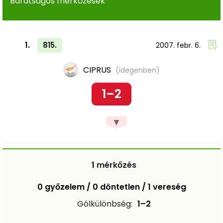
Barátságos mérkőzések
1.
815.
2007. febr. 6.
CIPRUS
(idegenben)
1–2
▼
1
mérkőzés
0 győzelem / 0 döntetlen / 1 vereség
Gólkülönbség:
1–2