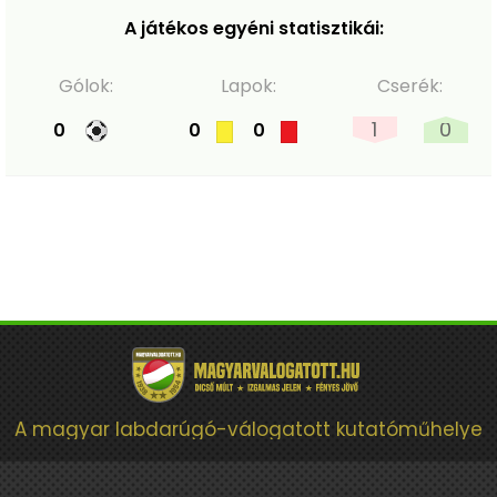
A játékos egyéni statisztikái:
Gólok:
Lapok:
Cserék:
1
0
0
0
0
A magyar labdarúgó-válogatott kutatóműhelye