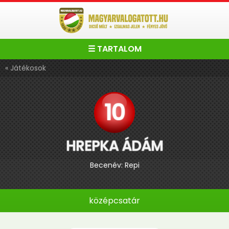
☰ TARTALOM
« Játékosok
10
HREPKA ÁDÁM
Becenév: Repi
középcsatár