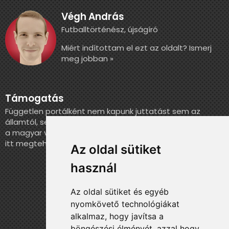
Végh András
Futballtörténész, újságíró
Miért indítottam el ezt az oldalt? Ismerj
meg jobban »
Támogatás
Független portálként nem kapunk juttatást sem az
államtól, sem más szervezettől. Ha szeretnél segíteni
a magyar válogatott történelmének feldolgozásában,
itt megteheted.
Az oldal sütiket
használ
Az oldal sütiket és egyéb
nyomkövető technológiákat
alkalmaz, hogy javítsa a
böngészési élményét, azzal hogy