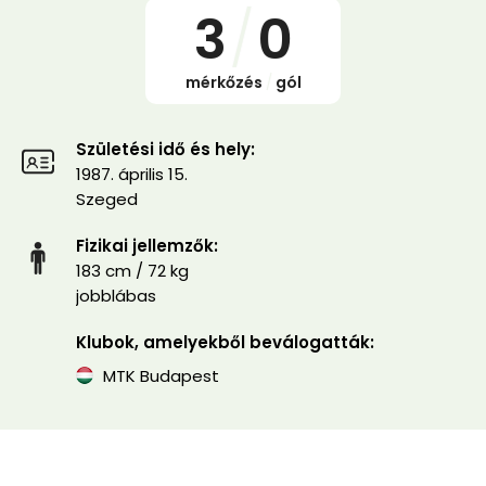
3
/
0
mérkőzés
/
gól
Születési idő és hely:
1987. április 15.
Szeged
Fizikai jellemzők:
183 cm / 72 kg
jobblábas
Klubok, amelyekből beválogatták:
MTK Budapest