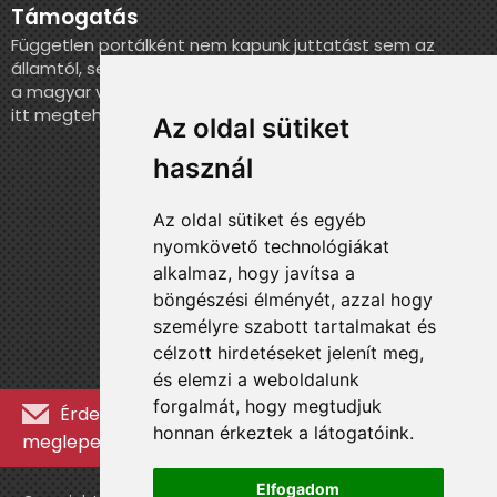
Támogatás
Független portálként nem kapunk juttatást sem az
államtól, sem más szervezettől. Ha szeretnél segíteni
a magyar válogatott történelmének feldolgozásában,
itt megteheted.
Az oldal sütiket
használ
Az oldal sütiket és egyéb
nyomkövető technológiákat
alkalmaz, hogy javítsa a
böngészési élményét, azzal hogy
személyre szabott tartalmakat és
célzott hirdetéseket jelenít meg,
és elemzi a weboldalunk
forgalmát, hogy megtudjuk
Érdekességekért, kulisszatitkokért és
honnan érkeztek a látogatóink.
meglepetésekért iratkozz fel a hírlevélre »
Elfogadom