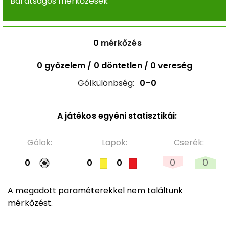
Barátságos mérkőzések
0
mérkőzés
0 győzelem / 0 döntetlen / 0 vereség
Gólkülönbség:
0–0
A játékos egyéni statisztikái:
Gólok:
Lapok:
Cserék:
0
0
0
0
0
A megadott paraméterekkel nem találtunk
mérkőzést.