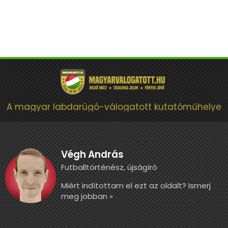
A magyar labdarúgó-válogatott kutatóműhelye
Végh András
Futballtörténész, újságíró
Miért indítottam el ezt az oldalt? Ismerj
meg jobban »