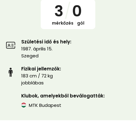
3
/
0
mérkőzés
/
gól
Születési idő és hely:
1987. április 15.
Szeged
Fizikai jellemzők:
183 cm / 72 kg
jobblábas
Klubok, amelyekből beválogatták:
MTK Budapest