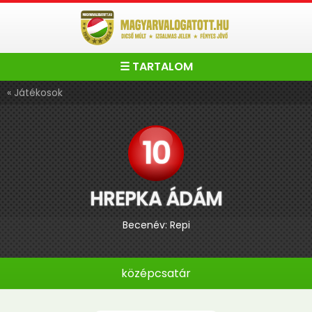
☰ TARTALOM
« Játékosok
10
HREPKA ÁDÁM
Becenév: Repi
középcsatár