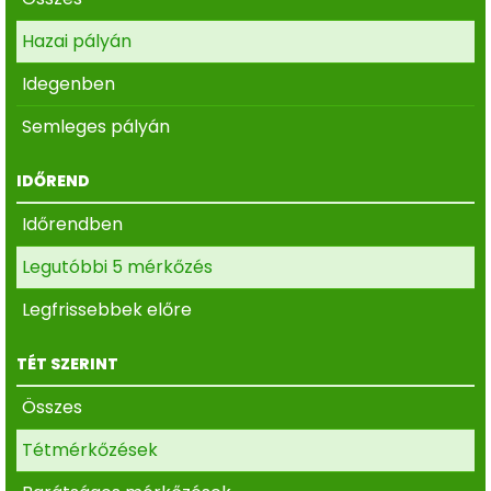
Hazai pályán
Idegenben
Semleges pályán
IDŐREND
Időrendben
Legutóbbi 5 mérkőzés
Legfrissebbek előre
TÉT SZERINT
Összes
Tétmérkőzések