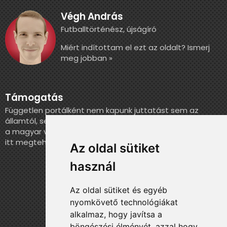
Végh András
Futballtörténész, újságíró
Miért indítottam el ezt az oldalt? Ismerj
meg jobban »
Támogatás
Független portálként nem kapunk juttatást sem az
államtól, sem más szervezettől. Ha szeretnél segíteni
a magyar válogatott történelmének feldolgozásában,
itt megteheted.
Az oldal sütiket
használ
Az oldal sütiket és egyéb
nyomkövető technológiákat
alkalmaz, hogy javítsa a
böngészési élményét, azzal hogy