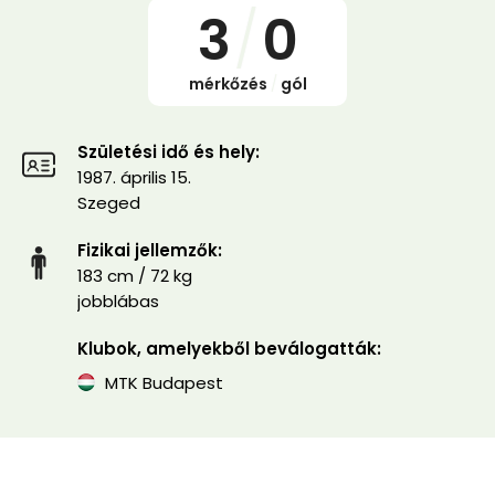
3
/
0
mérkőzés
/
gól
Születési idő és hely:
1987. április 15.
Szeged
Fizikai jellemzők:
183 cm / 72 kg
jobblábas
Klubok, amelyekből beválogatták:
MTK Budapest