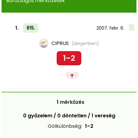
Barátságos mérkőzések
1.
815.
2007. febr. 6.
CIPRUS
(idegenben)
1–2
▼
1
mérkőzés
0 győzelem / 0 döntetlen / 1 vereség
Gólkülönbség:
1–2