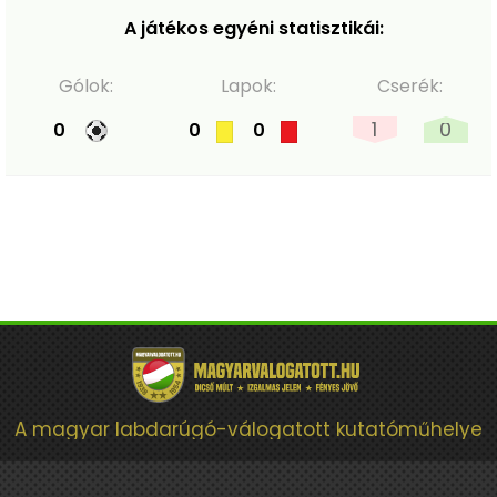
A játékos egyéni statisztikái:
Gólok:
Lapok:
Cserék:
1
0
0
0
0
A magyar labdarúgó-válogatott kutatóműhelye