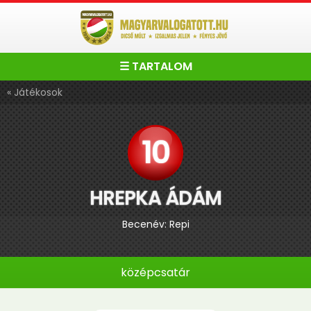
☰ TARTALOM
« Játékosok
10
HREPKA ÁDÁM
Becenév: Repi
középcsatár