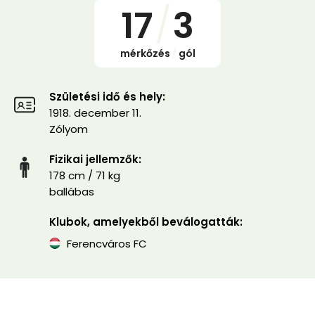
17
/
3
mérkőzés
/
gól
Születési idő és hely:
1918. december 11.
Zólyom
Fizikai jellemzők:
178 cm / 71 kg
ballábas
Klubok, amelyekből beválogatták:
Ferencváros FC