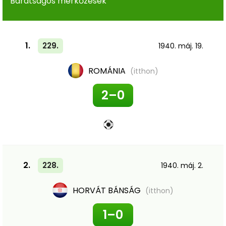
Barátságos mérkőzések
1.
229.
1940. máj. 19.
ROMÁNIA
(itthon)
2–0
2.
228.
1940. máj. 2.
HORVÁT BÁNSÁG
(itthon)
1–0