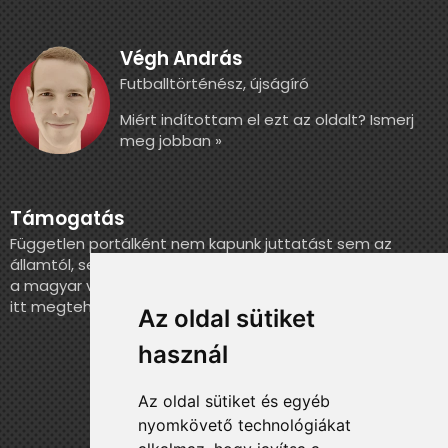
Végh András
Futballtörténész, újságíró
Miért indítottam el ezt az oldalt? Ismerj
meg jobban »
Támogatás
Független portálként nem kapunk juttatást sem az
államtól, sem más szervezettől. Ha szeretnél segíteni
a magyar válogatott történelmének feldolgozásában,
itt megteheted.
Az oldal sütiket
használ
Az oldal sütiket és egyéb
nyomkövető technológiákat