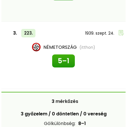
3.
223.
1939. szept. 24.
NÉMETORSZÁG
(itthon)
5–1
3
mérkőzés
3 győzelem / 0 döntetlen / 0 vereség
Gólkülönbség:
8–1