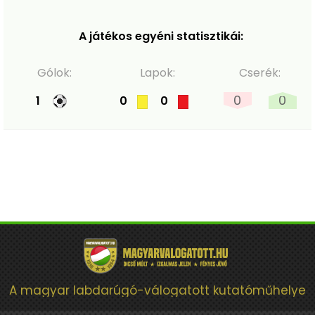
A játékos egyéni statisztikái:
Gólok:
Lapok:
Cserék:
0
0
1
0
0
A magyar labdarúgó-válogatott kutatóműhelye