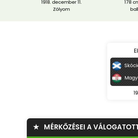
1918. december 11.
178 cm
Zólyom
bal
E
Skóci
Magy
1
★ MÉRKŐZÉSEI A VÁLOGATOT