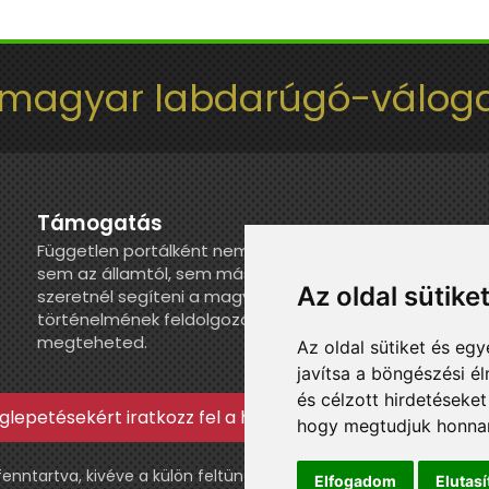
 magyar labdarúgó-váloga
Támogatás
Független portálként nem kapunk juttatást
sem az államtól, sem más szervezettől. Ha
Az oldal sütike
szeretnél segíteni a magyar válogatott
történelmének feldolgozásában, itt
megteheted.
Az oldal sütiket és e
javítsa a böngészési é
és célzott hirdetéseket
lepetésekért iratkozz fel a hírlevélre »
hogy megtudjuk honnan
ntartva, kivéve a külön feltüntetett esetekben.
Elfogadom
Elutas