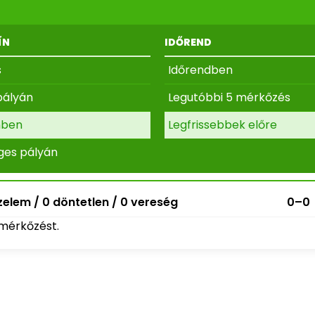
ÍN
IDŐREND
s
Időrendben
pályán
Legutóbbi 5 mérkőzés
nben
Legfrissebbek előre
ges pályán
elem / 0 döntetlen / 0 vereség
0–0
mérkőzést.