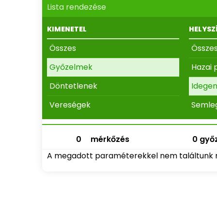
Lista rendezése
KIMENETEL
HELYSZ
Összes
Össze
Győzelmek
Hazai 
Döntetlenek
Idege
Vereségek
Semle
0
mérkőzés
0 győz
A megadott paraméterekkel nem találtunk 