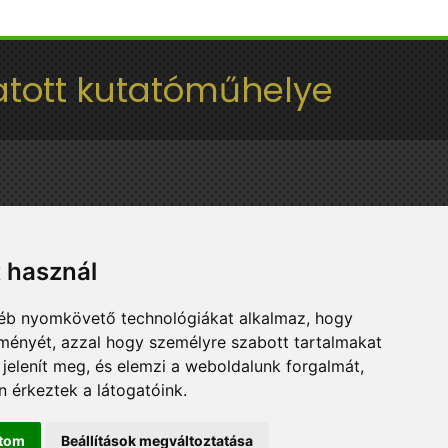
tott kutatóműhelye
t használ
gyéb nyomkövető technológiákat alkalmaz, hogy
lményét, azzal hogy személyre szabott tartalmakat
 jelenít meg, és elemzi a weboldalunk forgalmát,
 érkeztek a látogatóink.
ítom
Beállítások megváltoztatása