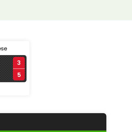
ése
3
5