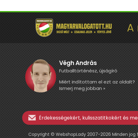
A
Végh András
Futballtörténész, újságíró
Miért indítottam el ezt az oldalt?
Ismerj meg jobban »
Érdekességekért, kulisszatitkokért és meg
Copyright © WebshopLady 2007-2026 Minden jog fen