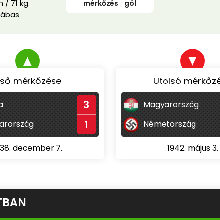
 / 71 kg
mérkőzés
/
gól
lábas
▲
▼
lső mérkőzése
Utolsó mérkőz
3
a
Magyarország
1
arország
Németország
938. december 7.
1942. május 3.
TBAN