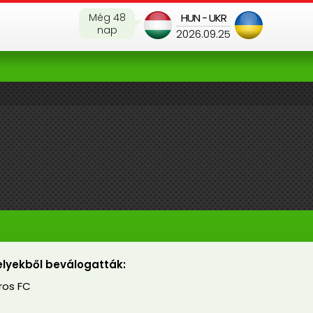
Még 48
HUN - UKR
nap
2026.09.25
lyekből beválogatták:
ros FC