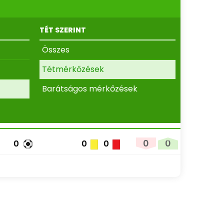
TÉT SZERINT
Összes
Tétmérkőzések
Barátságos mérkőzések
0
0
0
0
0