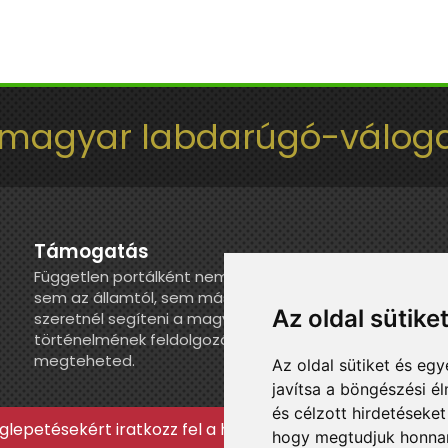
 magyar labdarúgó-váloga
Támogatás
Független portálként nem kapunk juttatást
sem az államtól, sem más szervezettől. Ha
Az oldal sütike
szeretnél segíteni a magyar válogatott
történelmének feldolgozásában, itt
megteheted.
Az oldal sütiket és e
javítsa a böngészési é
és célzott hirdetéseket
lepetésekért iratkozz fel a hírlevélre »
hogy megtudjuk honnan