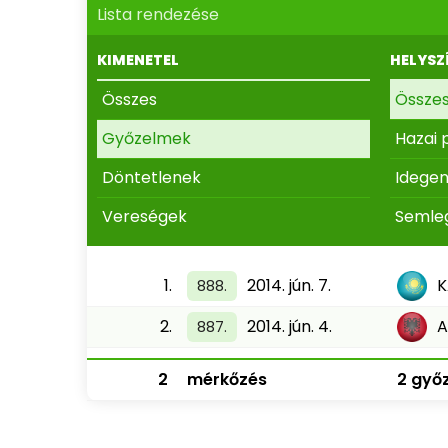
Lista rendezése
KIMENETEL
HELYSZ
Összes
Össze
Győzelmek
Hazai 
Döntetlenek
Idege
Vereségek
Semle
1.
2014. jún. 7.
K
888.
2.
2014. jún. 4.
A
887.
2
mérkőzés
2 győz