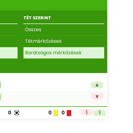
TÉT SZERINT
Összes
Tétmérkőzések
Barátságos mérkőzések
▲
▼
1
1
0
0
0