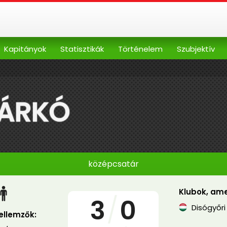
Kapitányok
Statisztikák
Történelem
Szubjektív
MÁRKÓ
középcsatár
Klubok, ame
3
/
0
Disógyőri
jellemzők: