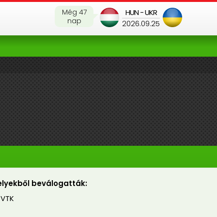
Még 47
HUN - UKR
nap
2026.09.25
lyekből beválogatták:
 VTK