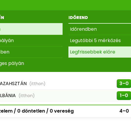
ÍN
IDŐREND
s
Időrendben
pályán
Legutóbbi 5 mérkőzés
nben
Legfrissebbek előre
ges pályán
AZAHSZTÁN
3–0
(itthon)
LBÁNIA
1–0
(itthon)
elem / 0 döntetlen / 0 vereség
4–0