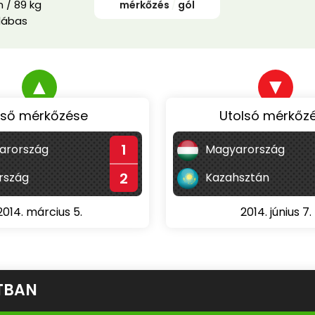
 / 89 kg
mérkőzés
/
gól
lábas
▲
▼
lső mérkőzése
Utolsó mérkőz
1
arország
Magyarország
2
rszág
Kazahsztán
2014. március 5.
2014. június 7.
TBAN