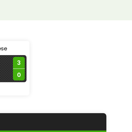
ése
3
0