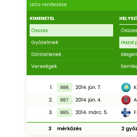
Lista rendezése
KIMENETEL
HELYSZ
Összes
Össze
Győzelmek
Hazai 
Döntetlenek
Idege
Vereségek
Semle
1.
2014. jún. 7.
K
888.
2.
2014. jún. 4.
A
887.
3.
2014. márc. 5.
F
885.
3
mérkőzés
2 győz