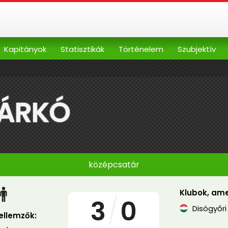
Kapitányok
Statisztikák
Történelem
Szubjektív
MÁRKÓ
középcsatár
Klubok, ame
3
/
0
Disógyőri
jellemzők: