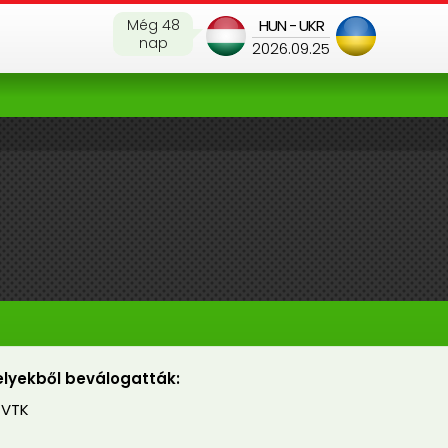
Még 48
HUN - UKR
nap
2026.09.25
lyekből beválogatták:
 VTK