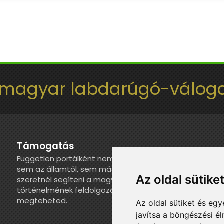
 magyar labdarúgó-váloga
Támogatás
Független portálként nem kapunk juttatást
sem az államtól, sem más szervezettől. Ha
Az oldal sütike
szeretnél segíteni a magyar válogatott
történelmének feldolgozásában, itt
megteheted.
Az oldal sütiket és e
javítsa a böngészési é