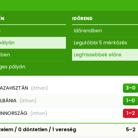
ÍN
IDŐREND
s
Időrendben
pályán
Legutóbbi 5 mérkőzés
nben
Legfrissebbek előre
ges pályán
AZAHSZTÁN
3–0
(itthon)
LBÁNIA
1–0
(itthon)
INNORSZÁG
1–2
(itthon)
elem / 0 döntetlen / 1 vereség
5–2