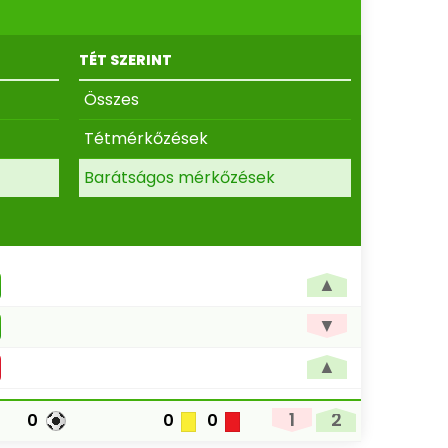
TÉT SZERINT
Összes
Tétmérkőzések
Barátságos mérkőzések
▲
▼
▲
1
2
0
0
0