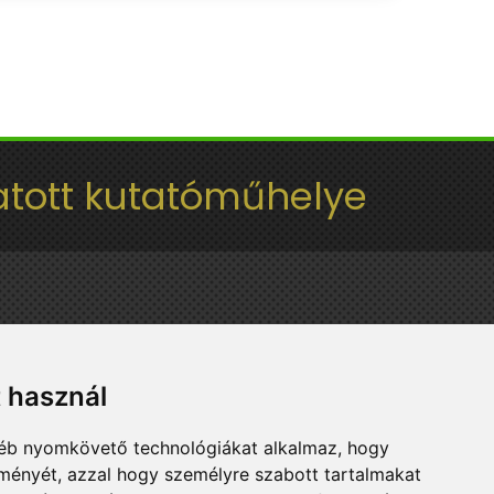
tott kutatóműhelye
t használ
gyéb nyomkövető technológiákat alkalmaz, hogy
lményét, azzal hogy személyre szabott tartalmakat