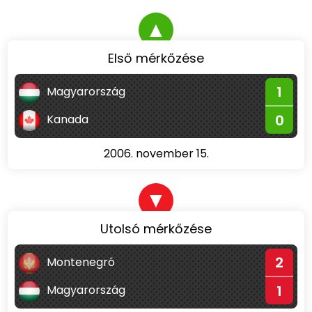
▲
Első mérkőzése
1
Magyarország
0
Kanada
2006. november 15.
▼
Utolsó mérkőzése
2
Montenegró
1
Magyarország