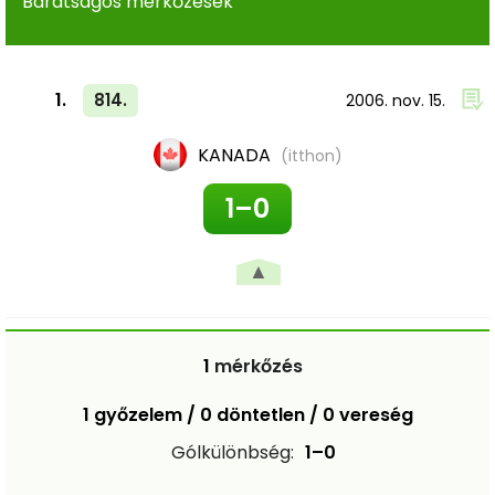
Barátságos mérkőzések
1.
814.
2006. nov. 15.
KANADA
(itthon)
1–0
▲
1
mérkőzés
1 győzelem / 0 döntetlen / 0 vereség
Gólkülönbség:
1–0