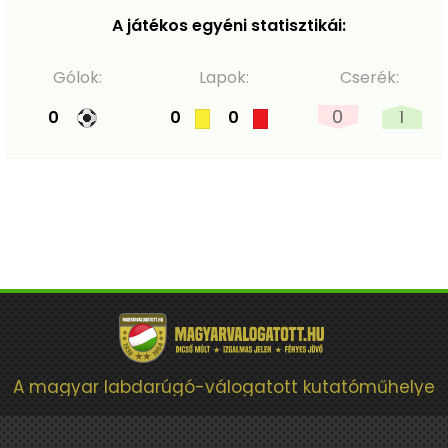
A játékos egyéni statisztikái:
Gólok:
Lapok:
Cserék:
0
1
0
0
0
A magyar labdarúgó-válogatott kutatóműhelye