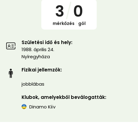
3
/
0
mérkőzés
/
gól
Születési idő és hely:
1988. április 24.
Nyíregyháza
Fizikai jellemzők:
jobblábas
Klubok, amelyekből beválogatták:
Dinamo Kiïv