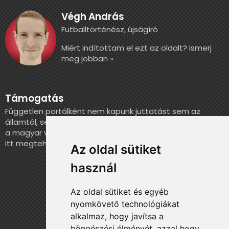
Végh András
Futballtörténész, újságíró
Miért indítottam el ezt az oldalt? Ismerj
meg jobban »
Támogatás
Független portálként nem kapunk juttatást sem az
államtól, sem más szervezettől. Ha szeretnél segíteni
a magyar válogatott történelmének feldolgozásában,
itt megteheted.
Az oldal sütiket
használ
Az oldal sütiket és egyéb
nyomkövető technológiákat
alkalmaz, hogy javítsa a
böngészési élményét, azzal hogy