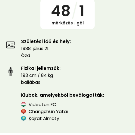
48
/
1
mérkőzés
/
gól
Születési idő és hely:
1988. július 21.
Ózd
Fizikai jellemzők:
193 cm / 84 kg
ballábas
Klubok, amelyekből beválogatták:
Videoton FC
Chángchūn Yàtài
Ķajrat Almaty