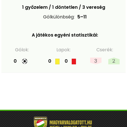
1 győzelem / 1 döntetlen / 3 vereség
Gólkülönbség:
5–11
A játékos egyéni statisztikái:
Gólok:
Lapok:
Cserék:
3
2
0
0
0