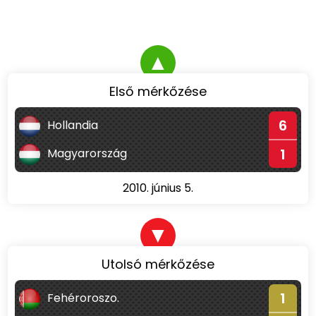
▲
Első mérkőzése
6
Hollandia
1
Magyarország
2010. június 5.
▼
Utolsó mérkőzése
1
Fehéroroszo.