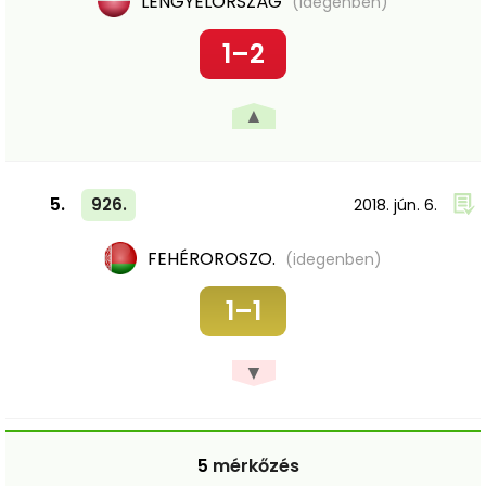
LENGYELORSZÁG
(idegenben)
1–2
▲
5.
926.
2018. jún. 6.
FEHÉROROSZO.
(idegenben)
1–1
▼
5
mérkőzés