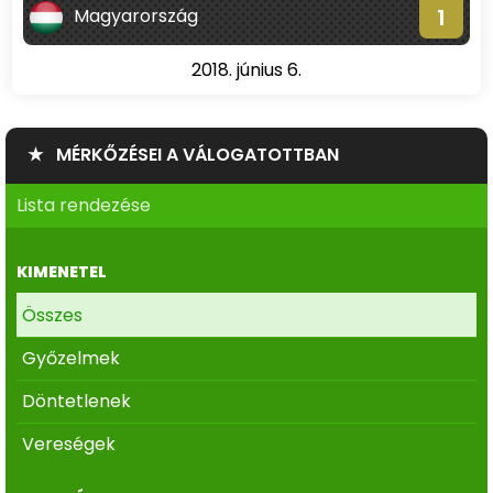
1
Magyarország
2018. június 6.
★ MÉRKŐZÉSEI A VÁLOGATOTTBAN
Lista rendezése
KIMENETEL
Összes
Győzelmek
Döntetlenek
Vereségek