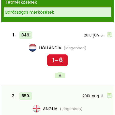
Tétmérkőzések
Barátságos mérkőzések
1.
849.
2010. jún. 5.
HOLLANDIA
(idegenben)
1–6
▲
2.
850.
2010. aug. 11.
ANGLIA
(idegenben)