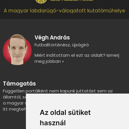
A magyar labdarúgó-válogatott kutatóműhelye
Végh András
Futballtörténész, újságíró
Miért indítottam el ezt az oldalt? Ismerj
meg jobban »
Támogatás
Független portálként nem kapunk juttatást sem az
államtól, sem más szervezettől. Ha szeretnél segíteni
a magyar válogatott történelmének feldolgozásában,
itt megteheted.
Az oldal sütiket
használ