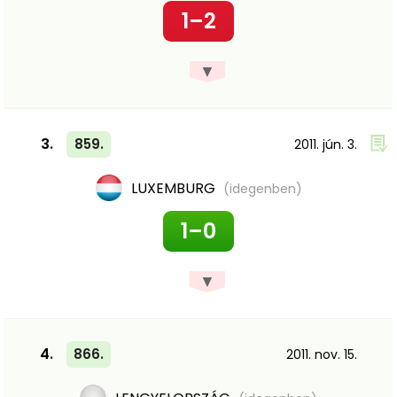
1–2
▼
3.
859.
2011. jún. 3.
LUXEMBURG
(idegenben)
1–0
▼
4.
866.
2011. nov. 15.