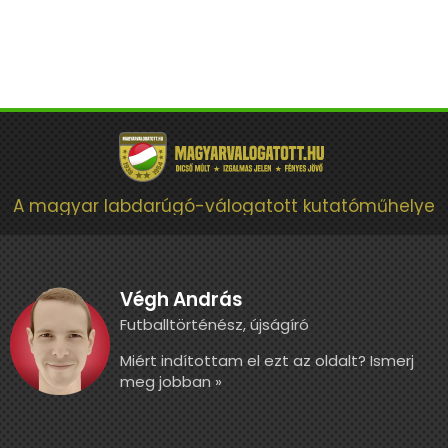
A magyar labdarúgó-válogatott kutatóműhelye
Végh András
Futballtörténész, újságíró
Miért indítottam el ezt az oldalt? Ismerj
meg jobban »