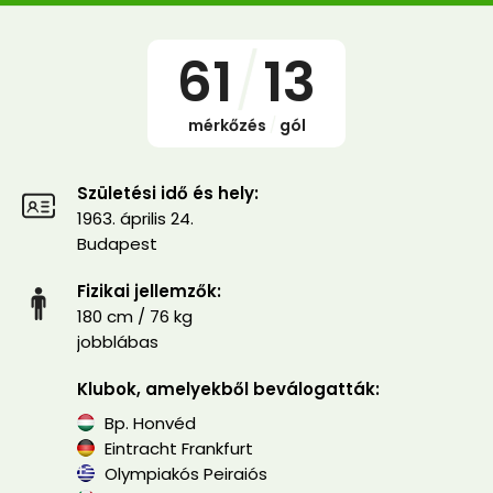
61
/
13
mérkőzés
/
gól
Születési idő és hely:
1963. április 24.
Budapest
Fizikai jellemzők:
180 cm / 76 kg
jobblábas
Klubok, amelyekből beválogatták:
Bp. Honvéd
Eintracht Frankfurt
Olympiakós Peiraiós