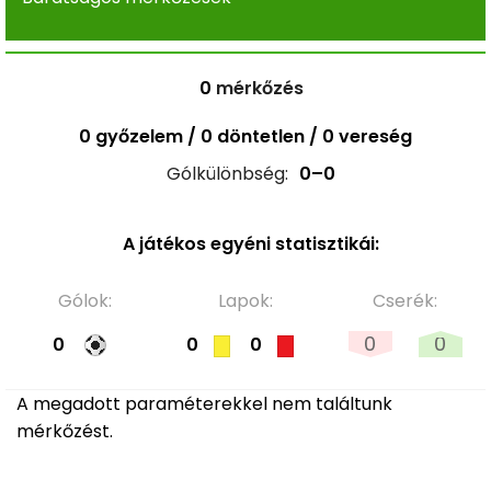
0
mérkőzés
0 győzelem / 0 döntetlen / 0 vereség
Gólkülönbség:
0–0
A játékos egyéni statisztikái:
Gólok:
Lapok:
Cserék:
0
0
0
0
0
A megadott paraméterekkel nem találtunk
mérkőzést.