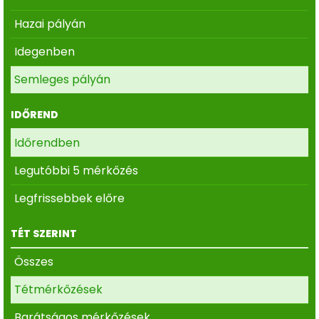
Hazai pályán
Idegenben
Semleges pályán
IDŐREND
Időrendben
Legutóbbi 5 mérkőzés
Legfrissebbek előre
TÉT SZERINT
Összes
Tétmérkőzések
Barátságos mérkőzések