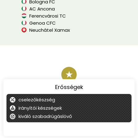
Bologna FC
AC Ancona
Ferencvárosi TC
Genoa CFC
Neuchâtel Xamax
★
Erősségek
cselezőkészség
irányítói készségek
kiváló szabadrúgáslövő