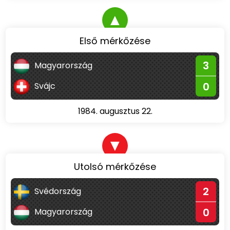
▲
Első mérkőzése
3
Magyarország
0
Svájc
1984. augusztus 22.
▼
Utolsó mérkőzése
2
Svédország
0
Magyarország