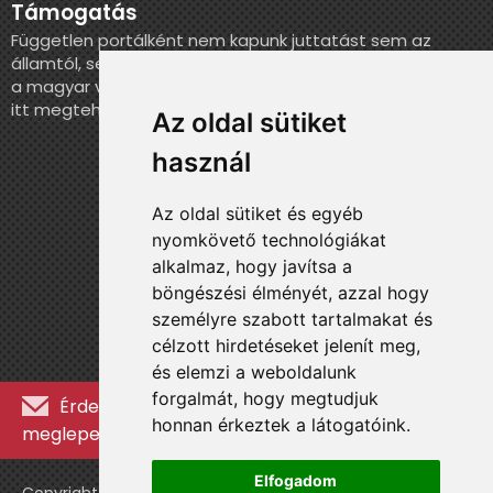
Támogatás
Független portálként nem kapunk juttatást sem az
államtól, sem más szervezettől. Ha szeretnél segíteni
a magyar válogatott történelmének feldolgozásában,
itt megteheted.
Az oldal sütiket
használ
Az oldal sütiket és egyéb
nyomkövető technológiákat
alkalmaz, hogy javítsa a
böngészési élményét, azzal hogy
személyre szabott tartalmakat és
célzott hirdetéseket jelenít meg,
és elemzi a weboldalunk
forgalmát, hogy megtudjuk
Érdekességekért, kulisszatitkokért és
honnan érkeztek a látogatóink.
meglepetésekért iratkozz fel a hírlevélre »
Elfogadom