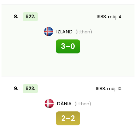
8.
622.
1988. máj. 4.
IZLAND
(itthon)
3–0
9.
623.
1988. máj. 10.
DÁNIA
(itthon)
2–2