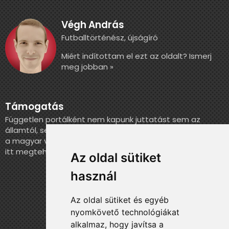
Végh András
Futballtörténész, újságíró
Miért indítottam el ezt az oldalt? Ismerj
meg jobban »
Támogatás
Független portálként nem kapunk juttatást sem az
államtól, sem más szervezettől. Ha szeretnél segíteni
a magyar válogatott történelmének feldolgozásában,
itt megteheted.
Az oldal sütiket
használ
Az oldal sütiket és egyéb
nyomkövető technológiákat
alkalmaz, hogy javítsa a