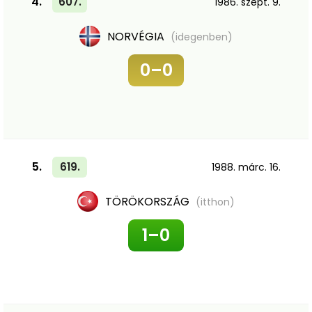
4.
607.
1986. szept. 9.
NORVÉGIA
(idegenben)
0–0
5.
619.
1988. márc. 16.
TÖRÖKORSZÁG
(itthon)
1–0