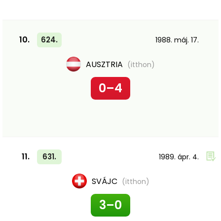
10.
624.
1988. máj. 17.
AUSZTRIA
(itthon)
0–4
11.
631.
1989. ápr. 4.
SVÁJC
(itthon)
3–0