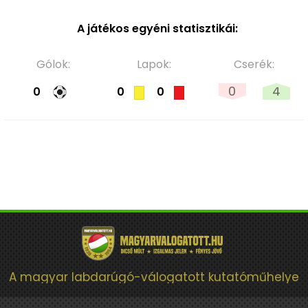
A játékos egyéni statisztikái:
Gólok:
Lapok:
Cserék:
0
4
0
0
0
A magyar labdarúgó-válogatott kutatóműhelye