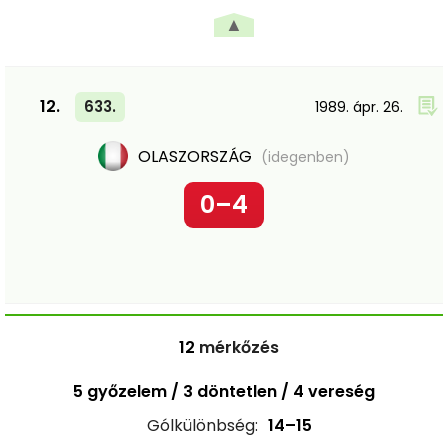
▲
12.
633.
1989. ápr. 26.
OLASZORSZÁG
(idegenben)
0–4
12
mérkőzés
5 győzelem / 3 döntetlen / 4 vereség
Gólkülönbség:
14–15