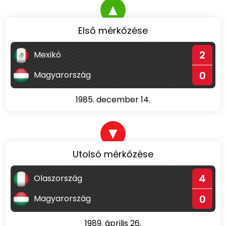
▲
Első mérkőzése
2
Mexikó
0
Magyarország
1985. december 14.
▼
Utolsó mérkőzése
4
Olaszország
0
Magyarország
1989. április 26.