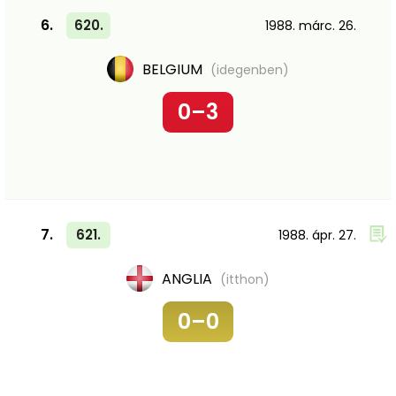
6.
620.
1988. márc. 26.
BELGIUM
(idegenben)
0–3
7.
621.
1988. ápr. 27.
ANGLIA
(itthon)
0–0