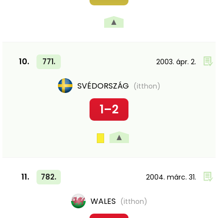
▲
10.
771.
2003. ápr. 2.
SVÉDORSZÁG
(itthon)
1–2
▲
11.
782.
2004. márc. 31.
WALES
(itthon)