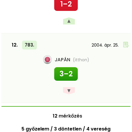
1–2
▲
12.
783.
2004. ápr. 25.
JAPÁN
(itthon)
3–2
▼
12
mérkőzés
5 győzelem / 3 döntetlen / 4 vereség