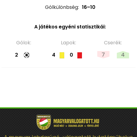
Gólkülönbség:
16–10
A játékos egyéni statisztikái:
Gólok:
Lapok:
Cserék:
7
4
2
4
0