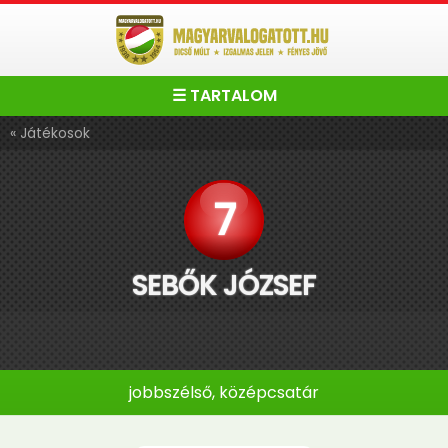
☰ TARTALOM
« Játékosok
7
SEBŐK JÓZSEF
jobbszélső, középcsatár