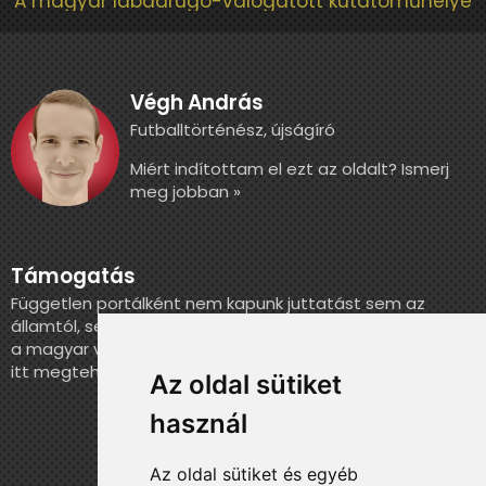
A magyar labdarúgó-válogatott kutatóműhelye
Végh András
Futballtörténész, újságíró
Miért indítottam el ezt az oldalt? Ismerj
meg jobban »
Támogatás
Független portálként nem kapunk juttatást sem az
államtól, sem más szervezettől. Ha szeretnél segíteni
a magyar válogatott történelmének feldolgozásában,
itt megteheted.
Az oldal sütiket
használ
Az oldal sütiket és egyéb