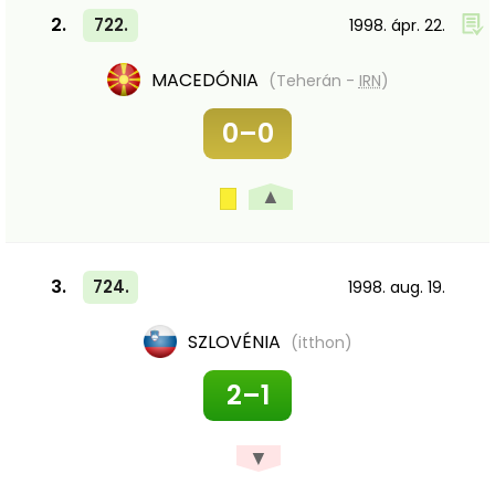
2.
722.
1998. ápr. 22.
MACEDÓNIA
(Teherán -
IRN
)
0–0
▲
3.
724.
1998. aug. 19.
SZLOVÉNIA
(itthon)
2–1
▼