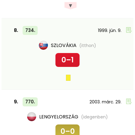
▼
8.
734.
1999. jún. 9.
SZLOVÁKIA
(itthon)
0–1
9.
770.
2003. márc. 29.
LENGYELORSZÁG
(idegenben)
0–0