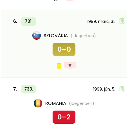
6.
731.
1999. márc. 31.
SZLOVÁKIA
(idegenben)
0–0
▼
7.
733.
1999. jún. 5.
ROMÁNIA
(idegenben)
0–2