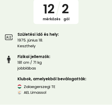
12
/
2
mérkőzés
/
gól
Születési idő és hely:
1975. június 18.
Keszthely
Fizikai jellemzők:
181 cm / 71 kg
jobblábas
Klubok, amelyekből beválogatták:
Zalaegerszegi TE
AEL Limassol