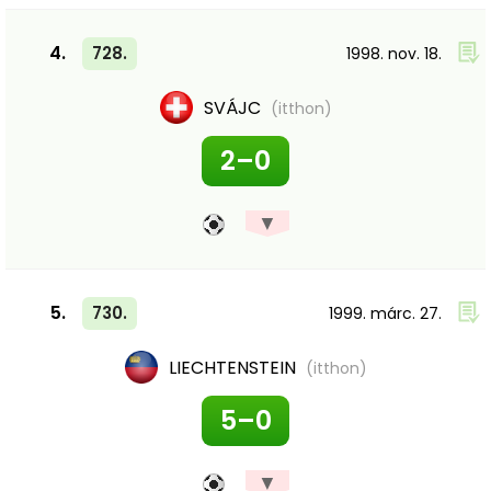
4.
728.
1998. nov. 18.
SVÁJC
(itthon)
2–0
▼
5.
730.
1999. márc. 27.
LIECHTENSTEIN
(itthon)
5–0
▼