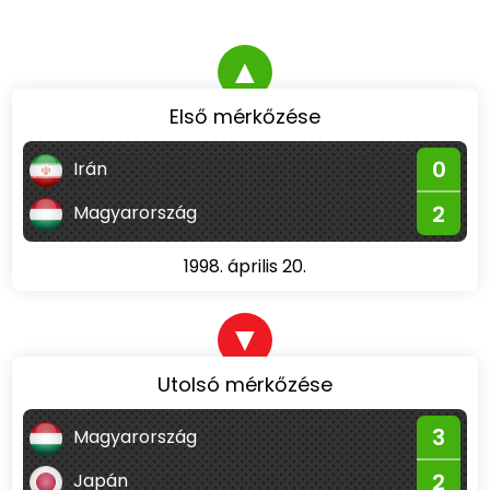
▲
Első mérkőzése
0
Irán
2
Magyarország
1998. április 20.
▼
Utolsó mérkőzése
3
Magyarország
2
Japán