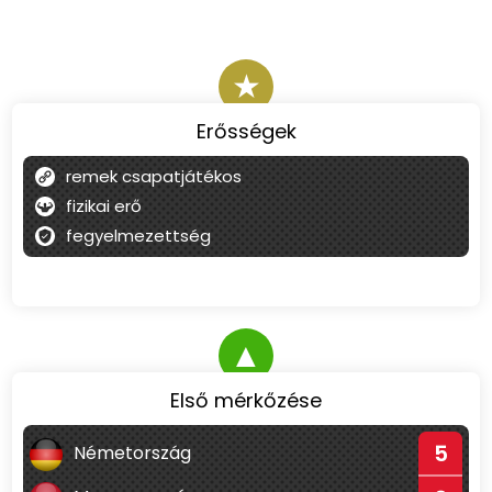
★
Erősségek
remek csapatjátékos
fizikai erő
fegyelmezettség
▲
Első mérkőzése
5
Németország