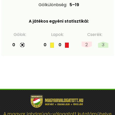
Gólkülönbség:
5–19
A játékos egyéni statisztikái:
Gólok:
Lapok:
Cserék:
2
3
0
0
0
A magyar labdarúgó-válogatott kutatóműhelye