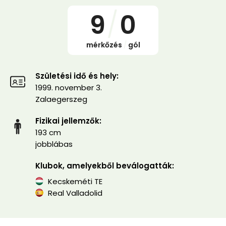
9
/
0
mérkőzés
/
gól
Születési idő és hely:
1999. november 3.
Zalaegerszeg
Fizikai jellemzők:
193 cm
jobblábas
Klubok, amelyekből beválogatták:
Kecskeméti TE
Real Valladolid