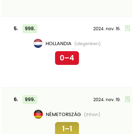
5.
998.
2024. nov. 16.
HOLLANDIA
(idegenben)
0–4
6.
999.
2024. nov. 19.
NÉMETORSZÁG
(itthon)
1–1