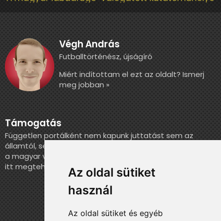
Végh András
Futballtörténész, újságíró
Miért indítottam el ezt az oldalt? Ismerj
meg jobban »
Támogatás
Független portálként nem kapunk juttatást sem az
államtól, sem más szervezettől. Ha szeretnél segíteni
a magyar válogatott történelmének feldolgozásában,
itt megteheted.
Az oldal sütiket
használ
Az oldal sütiket és egyéb