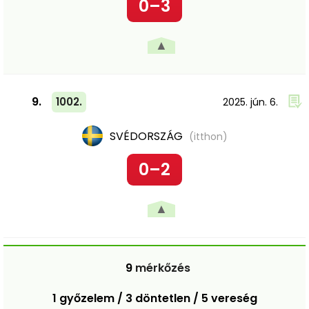
0–3
▲
9.
1002.
2025. jún. 6.
SVÉDORSZÁG
(itthon)
0–2
▲
9
mérkőzés
1 győzelem / 3 döntetlen / 5 vereség