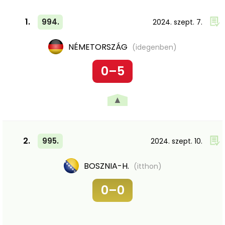
1.
994.
2024. szept. 7.
NÉMETORSZÁG
(idegenben)
0–5
▲
2.
995.
2024. szept. 10.
BOSZNIA-H.
(itthon)
0–0