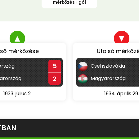
mérkőzés
/
gól
▲
▼
lső mérkőzése
Utolsó mérkőz
5
rszág
Csehszlovákia
2
arország
Magyarország
1933. július 2.
1934. április 29.
TBAN