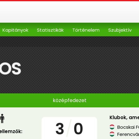
Kapitányok
Statisztikák
Történelem
Szubjektív
NOS
középfedezet
Klubok, ame
3
/
0
Bocskai 
jellemzők:
Ferencvá