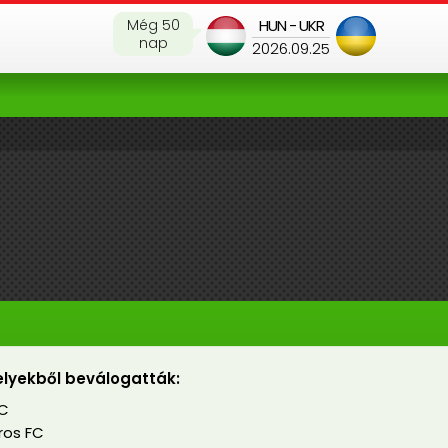
Még 50
HUN - UKR
nap
2026.09.25
lyekből beválogatták:
FC
ros FC