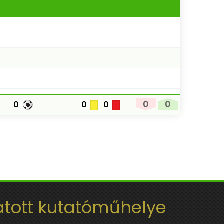
0
0
0
0
0
tott kutatóműhelye