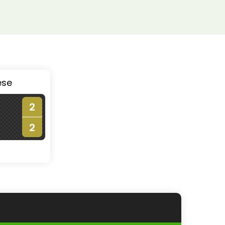
ése
2
2