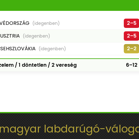
VÉDORSZÁG
2–5
(idegenben)
USZTRIA
2–5
(idegenben)
SEHSZLOVÁKIA
2–2
(idegenben)
elem / 1 döntetlen / 2 vereség
6–12
 magyar labdarúgó-váloga