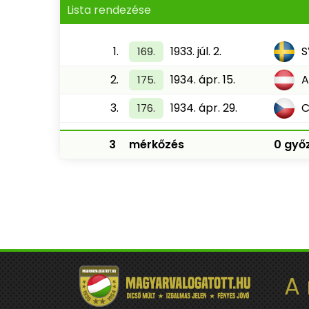
Lista rendezése
1.
1933. júl. 2.
S
169.
2.
1934. ápr. 15.
A
175.
3.
1934. ápr. 29.
C
176.
3
mérkőzés
0 győz
A