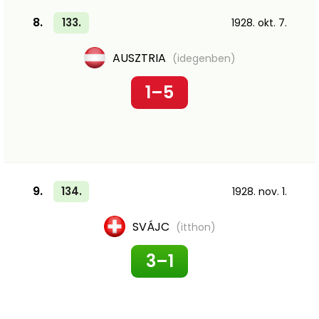
8.
133.
1928. okt. 7.
AUSZTRIA
(idegenben)
1–5
9.
134.
1928. nov. 1.
SVÁJC
(itthon)
3–1