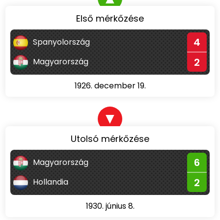
Első mérkőzése
4
Spanyolország
2
Magyarország
1926. december 19.
▼
Utolsó mérkőzése
6
Magyarország
2
Hollandia
1930. június 8.