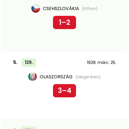
CSEHSZLOVÁKIA
(itthon)
1–2
5.
129.
1928. márc. 25.
OLASZORSZÁG
(idegenben)
3–4