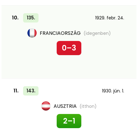
10.
135.
1929. febr. 24.
FRANCIAORSZÁG
(idegenben)
0–3
11.
143.
1930. jún. 1.
AUSZTRIA
(itthon)
2–1