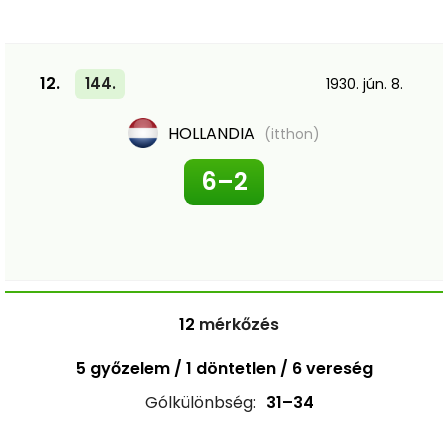
12.
144.
1930. jún. 8.
HOLLANDIA
(itthon)
6–2
12
mérkőzés
5 győzelem / 1 döntetlen / 6 vereség
Gólkülönbség:
31–34