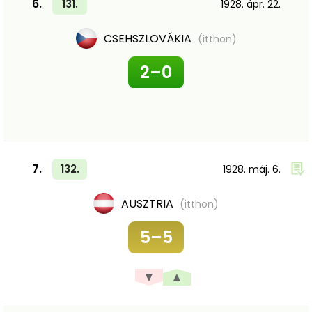
6.
131.
1928. ápr. 22.
CSEHSZLOVÁKIA
(itthon)
2–0
7.
132.
1928. máj. 6.
AUSZTRIA
(itthon)
5–5
▼
▲