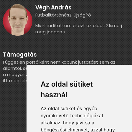
Végh András
Futballtörténész, újságíró
Miért indítottam el ezt az oldalt? Ismerj
meg jobban »
Támogatás
Független portálként nem kapunk juttatást sem az
államtól, sem más szervezettől. Ha szeretnél segíteni
a magyar válogatott történelmének feldolgozásában,
itt megteheted.
Az oldal sütiket
használ
Az oldal sütiket és egyéb
nyomkövető technológiákat
alkalmaz, hogy javítsa a
böngészési élményét, azzal hogy