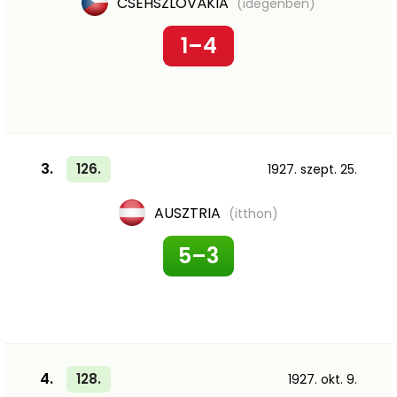
CSEHSZLOVÁKIA
(idegenben)
1–4
3.
126.
1927. szept. 25.
AUSZTRIA
(itthon)
5–3
4.
128.
1927. okt. 9.