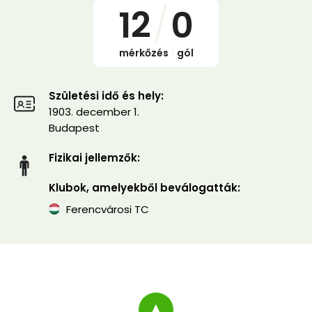
12
/
0
mérkőzés
/
gól
Születési idő és hely:
1903. december 1.
Budapest
Fizikai jellemzők:
Klubok, amelyekből beválogatták:
Ferencvárosi TC
▲