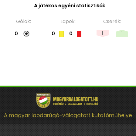
A játékos egyéni statisztikái:
Gólok:
Lapok:
Cserék:
1
1
0
0
0
A magyar labdarúgó-válogatott kutatóműhelye